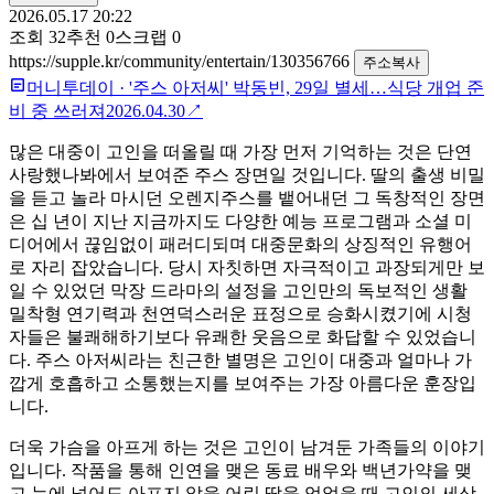
2026.05.17 20:22
조회
32
추천
0
스크랩
0
https://supple.kr/community/entertain/130356766
주소복사
머니투데이
·
'주스 아저씨' 박동빈, 29일 별세…식당 개업 준
비 중 쓰러져
2026.04.30
↗
많은 대중이 고인을 떠올릴 때 가장 먼저 기억하는 것은 단연
사랑했나봐에서 보여준 주스 장면일 것입니다. 딸의 출생 비밀
을 듣고 놀라 마시던 오렌지주스를 뱉어내던 그 독창적인 장면
은 십 년이 지난 지금까지도 다양한 예능 프로그램과 소셜 미
디어에서 끊임없이 패러디되며 대중문화의 상징적인 유행어
로 자리 잡았습니다. 당시 자칫하면 자극적이고 과장되게만 보
일 수 있었던 막장 드라마의 설정을 고인만의 독보적인 생활
밀착형 연기력과 천연덕스러운 표정으로 승화시켰기에 시청
자들은 불쾌해하기보다 유쾌한 웃음으로 화답할 수 있었습니
다. 주스 아저씨라는 친근한 별명은 고인이 대중과 얼마나 가
깝게 호흡하고 소통했는지를 보여주는 가장 아름다운 훈장입
니다.
​더욱 가슴을 아프게 하는 것은 고인이 남겨둔 가족들의 이야기
입니다. 작품을 통해 인연을 맺은 동료 배우와 백년가약을 맺
고 눈에 넣어도 아프지 않을 어린 딸을 얻었을 때 고인의 세상