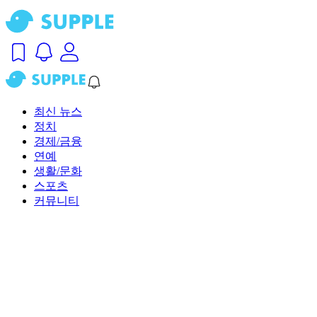
최신 뉴스
정치
경제/금융
연예
생활/문화
스포츠
커뮤니티