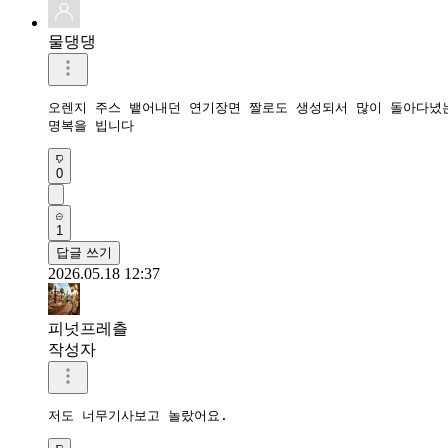
물댕댕
오렌지 주스 뱉어내던 연기장면 짤로도 생성되서 많이 돌아다녔는
명복을 빕니다
0
1
답글 쓰기
2026.05.18 12:37
피넛프레츨
작성자
저도 너무기사보고 놀랐어요.