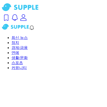
최신 뉴스
정치
경제/금융
연예
생활/문화
스포츠
커뮤니티