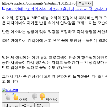
https://supple.kr/community/entertain/130351170
주소복사
iMBC연예
·
'소라와 진경' 이소라X홍진경, 파리서 첫 오디션
이소라, 홍진경
이 MBC 예능
소라와 진경
에서 파리 패션위크 오
은 디자이너의 차가운 반응 속에서 압박감을 크게 느끼는 모습
반면 이소라는 상황에 맞춰 워킹을 조절하고 즉석 촬영을 제안
30년 만에 다시 런웨이에 서고 싶은 꿈에 도전하는 둘인데 결과
암튼 제 생각에는 이런 류의 프로그램이 단순한 향수팔이에만 머
공한 사람들이 다시 평가받는 자리로 들어간다는 건 생각보다 큰
먼트 입성부터 실패로 끝날 수도 있었구요.
그래서 기사 속 긴장감이 오히려 진짜처럼 느껴졌습니다. 또 나
고 봅니다
추천
0
비추천
0
스크랩
공유
신고