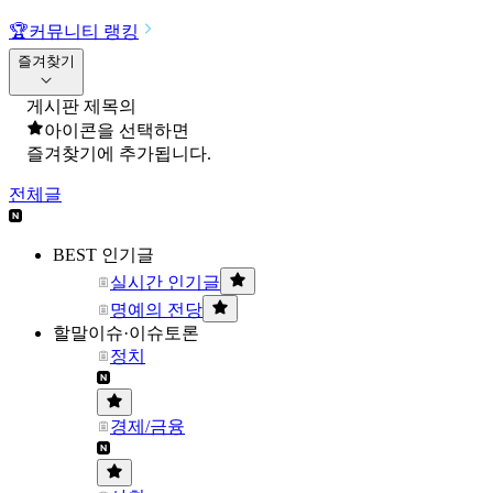
🏆
커뮤니티 랭킹
즐겨찾기
게시판 제목의
아이콘을 선택하면
즐겨찾기에 추가됩니다.
전체글
BEST 인기글
실시간 인기글
명예의 전당
할말이슈·이슈토론
정치
경제/금융