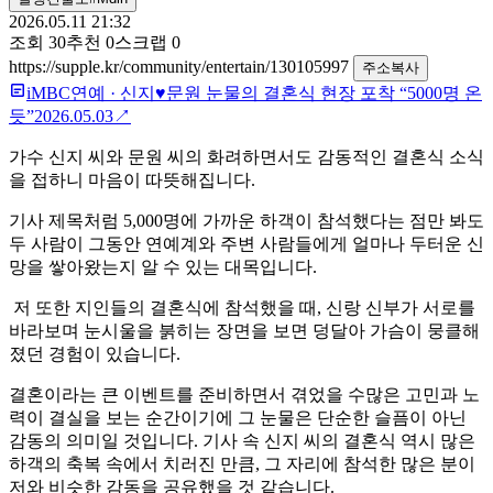
2026.05.11 21:32
조회
30
추천
0
스크랩
0
https://supple.kr/community/entertain/130105997
주소복사
iMBC연예
·
신지♥문원 눈물의 결혼식 현장 포착 “5000명 온
듯”
2026.05.03
↗
가수 신지 씨와 문원 씨의 화려하면서도 감동적인 결혼식 소식
을 접하니 마음이 따뜻해집니다.
기사 제목처럼 5,000명에 가까운 하객이 참석했다는 점만 봐도
두 사람이 그동안 연예계와 주변 사람들에게 얼마나 두터운 신
망을 쌓아왔는지 알 수 있는 대목입니다.
저 또한 지인들의 결혼식에 참석했을 때, 신랑 신부가 서로를
바라보며 눈시울을 붉히는 장면을 보면 덩달아 가슴이 뭉클해
졌던 경험이 있습니다.
결혼이라는 큰 이벤트를 준비하면서 겪었을 수많은 고민과 노
력이 결실을 보는 순간이기에 그 눈물은 단순한 슬픔이 아닌
감동의 의미일 것입니다. 기사 속 신지 씨의 결혼식 역시 많은
하객의 축복 속에서 치러진 만큼, 그 자리에 참석한 많은 분이
저와 비슷한 감동을 공유했을 것 같습니다.