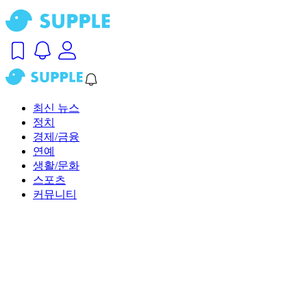
최신 뉴스
정치
경제/금융
연예
생활/문화
스포츠
커뮤니티