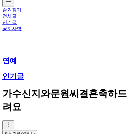
즐겨찾기
전체글
인기글
공지사항
연예
인기글
가수신지와문원씨결혼축하드
려요
잘생긴물소#Mdin