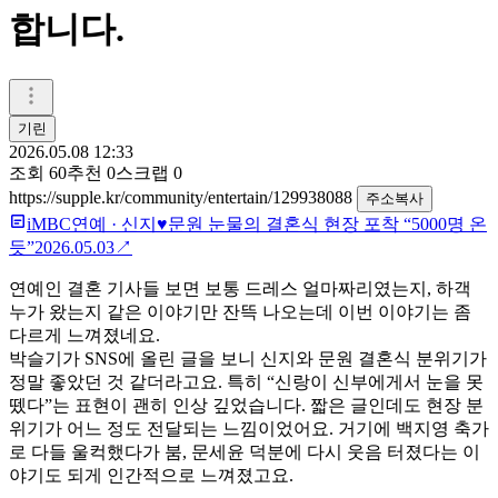
합니다.
기린
2026.05.08 12:33
조회
60
추천
0
스크랩
0
https://supple.kr/community/entertain/129938088
주소복사
iMBC연예
·
신지♥문원 눈물의 결혼식 현장 포착 “5000명 온
듯”
2026.05.03
↗
연예인 결혼 기사들 보면 보통 드레스 얼마짜리였는지, 하객
누가 왔는지 같은 이야기만 잔뜩 나오는데 이번 이야기는 좀
다르게 느껴졌네요.
박슬기가 SNS에 올린 글을 보니 신지와 문원 결혼식 분위기가
정말 좋았던 것 같더라고요. 특히 “신랑이 신부에게서 눈을 못
뗐다”는 표현이 괜히 인상 깊었습니다. 짧은 글인데도 현장 분
위기가 어느 정도 전달되는 느낌이었어요. 거기에 백지영 축가
로 다들 울컥했다가 붐, 문세윤 덕분에 다시 웃음 터졌다는 이
야기도 되게 인간적으로 느껴졌고요.