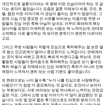
개인적으로 결혼식이라는 게 원래 이런 모습이어야 하는 것 같
다는 생각이 들었습니다. 요즘은 결혼 자체보다 비용, 규모, 호
텔, 협찬 이런 이야기에 더 관심이 쏠리는 경우가 많잖아요. 그
런데 사실 가장 중요한 건 서로를 바라보는 마음이랑 주변 사
람들의 진심 어린 축복 아닐까 싶네요. 아무리 화려하게 해도
당사자들 표정이 어색하면 보는 사람도 딱 느껴지는데, 반대로
소박해도 서로 좋아하는 게 보이면 분위기가 완전히 다르더라
고요.
그리고 주변 사람들이 저렇게 진심으로 축하해주는 걸 보면 결
국 평소 인간관계가 얼마나 중요한지도 느껴집니다. 연예계라
는 곳이 워낙 바쁘고 관계도 빠르게 바뀐다고들 하는데, 오래
활동한 사람들이 한마음으로 축하해주는 모습은 보기 좋네요.
특히 박슬기 글 자체에서도 단순 의례적인 축하가 아니라 진짜
애정이 느껴져서 괜히 보는 사람 기분도 좋아졌습니다.
또 한편으로는 나이 들수록 “누가 나를 진심으로 사랑해주는
사람인가”가 점점 더 중요해지는 것 같아요. 조건이나 보여지
는 부분보다도, 서로 바라보는 눈빛 하나에서 느껴지는 안정감
같은 거요. 그래서 신랑 눈빛 이야기가 더 많이 공감됐던 것 같
습니다. 사진 몇 장과 짧은 후기만으로도 따뜻한 분위기가 전
해지는 결혼식이면 정말 좋은 결혼식 아닐까요. 두 사람 오래