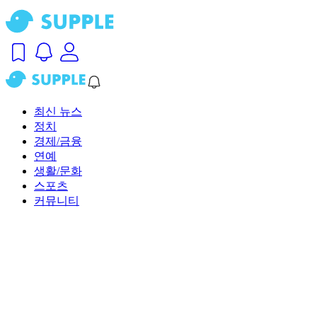
최신 뉴스
정치
경제/금융
연예
생활/문화
스포츠
커뮤니티