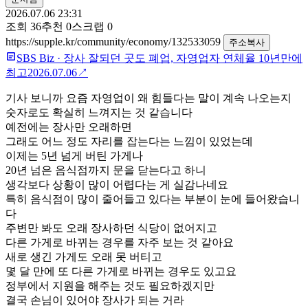
2026.07.06 23:31
조회
36
추천
0
스크랩
0
https://supple.kr/community/economy/132533059
주소복사
SBS Biz
·
장사 잘되던 곳도 폐업, 자영업자 연체율 10년만에
최고
2026.07.06
↗
기사 보니까 요즘 자영업이 왜 힘들다는 말이 계속 나오는지
숫자로도 확실히 느껴지는 것 같습니다
예전에는 장사만 오래하면
그래도 어느 정도 자리를 잡는다는 느낌이 있었는데
이제는 5년 넘게 버틴 가게나
20년 넘은 음식점까지 문을 닫는다고 하니
생각보다 상황이 많이 어렵다는 게 실감나네요
특히 음식점이 많이 줄어들고 있다는 부분이 눈에 들어왔습니
다
주변만 봐도 오래 장사하던 식당이 없어지고
다른 가게로 바뀌는 경우를 자주 보는 것 같아요
새로 생긴 가게도 오래 못 버티고
몇 달 만에 또 다른 가게로 바뀌는 경우도 있고요
정부에서 지원을 해주는 것도 필요하겠지만
결국 손님이 있어야 장사가 되는 거라