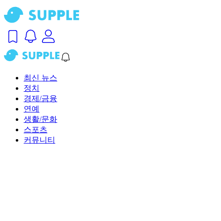
최신 뉴스
정치
경제/금융
연예
생활/문화
스포츠
커뮤니티