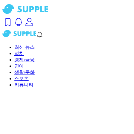
최신 뉴스
정치
경제/금융
연예
생활/문화
스포츠
커뮤니티