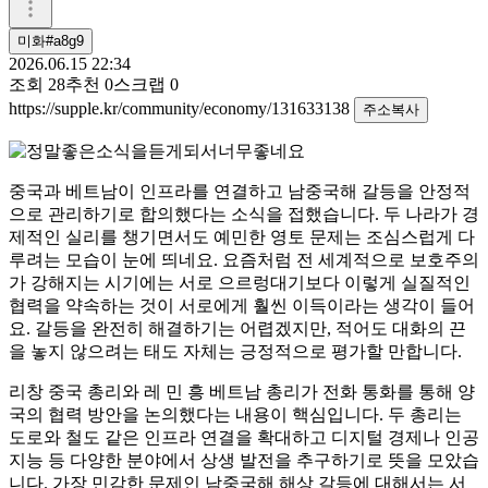
미화#a8g9
2026.06.15 22:34
조회
28
추천
0
스크랩
0
https://supple.kr/community/economy/131633138
주소복사
중국과 베트남이 인프라를 연결하고 남중국해 갈등을 안정적
으로 관리하기로 합의했다는 소식을 접했습니다. 두 나라가 경
제적인 실리를 챙기면서도 예민한 영토 문제는 조심스럽게 다
루려는 모습이 눈에 띄네요. 요즘처럼 전 세계적으로 보호주의
가 강해지는 시기에는 서로 으르렁대기보다 이렇게 실질적인
협력을 약속하는 것이 서로에게 훨씬 이득이라는 생각이 들어
요. 갈등을 완전히 해결하기는 어렵겠지만, 적어도 대화의 끈
을 놓지 않으려는 태도 자체는 긍정적으로 평가할 만합니다.
리창 중국 총리와 레 민 흥 베트남 총리가 전화 통화를 통해 양
국의 협력 방안을 논의했다는 내용이 핵심입니다. 두 총리는
도로와 철도 같은 인프라 연결을 확대하고 디지털 경제나 인공
지능 등 다양한 분야에서 상생 발전을 추구하기로 뜻을 모았습
니다. 가장 민감한 문제인 남중국해 해상 갈등에 대해서는 서