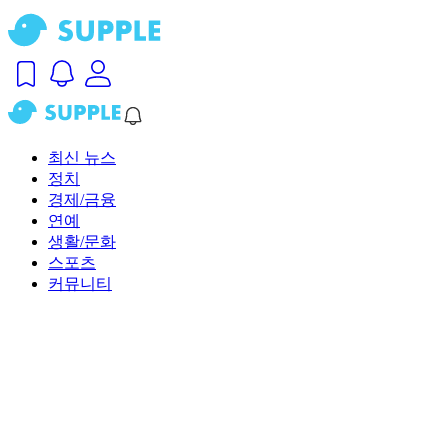
최신 뉴스
정치
경제/금융
연예
생활/문화
스포츠
커뮤니티