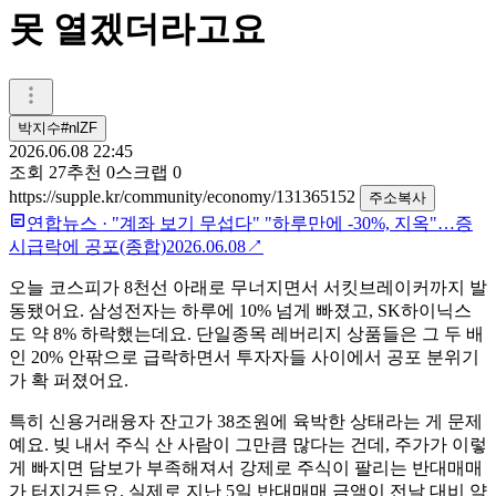
못 열겠더라고요
박지수#nlZF
2026.06.08 22:45
조회
27
추천
0
스크랩
0
https://supple.kr/community/economy/131365152
주소복사
연합뉴스
·
"계좌 보기 무섭다" "하루만에 -30%, 지옥"…증
시급락에 공포(종합)
2026.06.08
↗
오늘 코스피가 8천선 아래로 무너지면서 서킷브레이커까지 발
동됐어요. 삼성전자는 하루에 10% 넘게 빠졌고, SK하이닉스
도 약 8% 하락했는데요. 단일종목 레버리지 상품들은 그 두 배
인 20% 안팎으로 급락하면서 투자자들 사이에서 공포 분위기
가 확 퍼졌어요.
특히 신용거래융자 잔고가 38조원에 육박한 상태라는 게 문제
예요. 빚 내서 주식 산 사람이 그만큼 많다는 건데, 주가가 이렇
게 빠지면 담보가 부족해져서 강제로 주식이 팔리는 반대매매
가 터지거든요. 실제로 지난 5일 반대매매 금액이 전날 대비 약