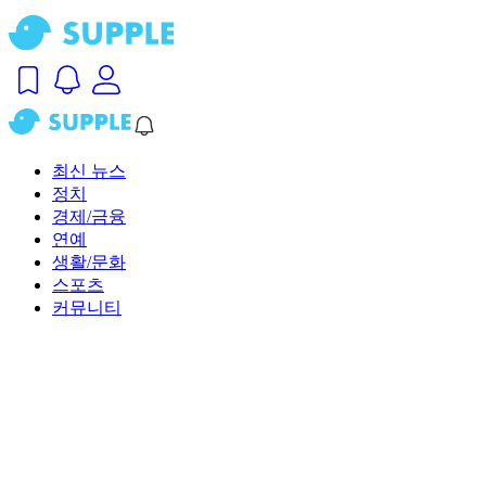
최신 뉴스
정치
경제/금융
연예
생활/문화
스포츠
커뮤니티