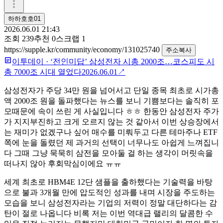
하하호호01
2026.06.01 21:43
조회
239
추천
0
스크랩
1
https://supple.kr/community/economy/131025740
주소복사
이투데이
·
‘전인미답’ 삼성전자 시총 2000조…코스피도 시
총 7000조 시대 열었다
2026.06.01
↗
삼성전자가 주당 34만 원을 넘어서고 단일 종목 최초로 시가총
액 2000조 원을 돌파했다는 뉴스를 보니 기쁨보다는 솔직히 포
모때문에 속이 쓰린 게 사실입니다 ㅎㅎ 한동안 삼성전자 주가
가 지지부진하고 크게 오르지 않는 것 같아서 이번 상승장에서
는 재미가 없겠구나 싶어 매수를 미뤄두고 다른 테마주나 ETF
쪽에 눈을 돌렸던 제 과거의 선택이 너무나도 아쉽게 느껴집니
다 그때 그냥 묵묵히 삼전을 모아둘 걸 하는 생각이 머릿속을
떠나지 않아 후회막심이에요 ㅠㅠ
세계 최초로 HBM4E 12단 샘플을 출하했다는 기술력을 바탕
으로 불과 3개월 만에 압도적인 성과를 내며 시장을 주도하는
모습을 보니 삼성전자라는 기업의 저력이 정말 대단하다는 감
탄이 절로 나옵니다 비록 저는 이번 역대급 랠리의 달콤한 수