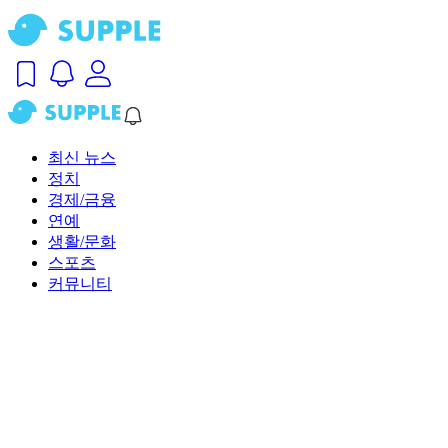
최신 뉴스
정치
경제/금융
연예
생활/문화
스포츠
커뮤니티