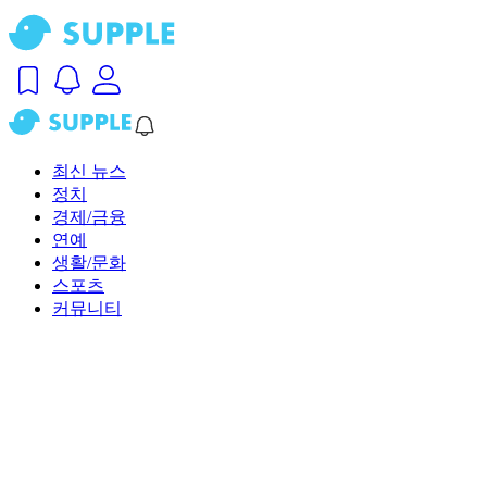
최신 뉴스
정치
경제/금융
연예
생활/문화
스포츠
커뮤니티