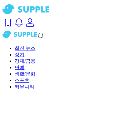
최신 뉴스
정치
경제/금융
연예
생활/문화
스포츠
커뮤니티