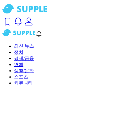
최신 뉴스
정치
경제/금융
연예
생활/문화
스포츠
커뮤니티