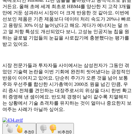
폭메모리인 HBM4E 12단 샘플을 출하했다고 공식적으로 밝혔
거든요. 올해 초에 세계 최초로 HBM4를 양산한 지 고작 3개월
만에 거둔 성과라서 시장이 더 크게 반응한 것 같아요. 이번에
선보인 제품은 기존 제품보다 데이터 처리 속도가 20%나 빠르
고 용량도 30% 이상 늘어났다고 해요. 게다가 에너지는 덜 쓰
고 열 저항 특성도 개선되었다 보니, 고성능 인공지능 칩을 원
하는 글로벌 기업들의 눈길을 사로잡기에 충분했다는 평가를
받고 있어요.
시장 전문가들과 투자자들 사이에서는 삼성전자가 그동안 겪
었던 기술력 논란을 이번 기회에 완전히 씻어냈다는 긍정적인
반응이 이어지고 있어요. 단순히 주가가 오른 것을 넘어 보통
주와 우선주를 합산한 시가총액이 2000조 원을 넘긴 만큼, 우
리 증시 전체를 견인하는 대장주로서의 위상을 다시 한번 확고
히 증명해 낸 셈이에요. 반도체 경쟁이 날이 갈수록 치열해지
는 상황에서 기술 초격차를 유지하는 것이 얼마나 중요한지 보
여주는 사례가 아닐까 싶어요.
추천
0
비추천
0