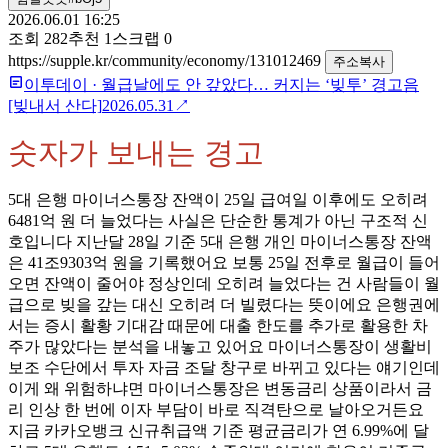
2026.06.01 16:25
조회
282
추천
1
스크랩
0
https://supple.kr/community/economy/131012469
주소복사
이투데이
·
월급날에도 안 갚았다… 커지는 ‘빚투’ 경고음
[빚내서 산다]
2026.05.31
↗
숫자가 보내는 경고
5대 은행 마이너스통장 잔액이 25일 급여일 이후에도 오히려
6481억 원 더 늘었다는 사실은 단순한 통계가 아닌 구조적 신
호입니다 지난달 28일 기준 5대 은행 개인 마이너스통장 잔액
은 41조9303억 원을 기록했어요 보통 25일 전후로 월급이 들어
오면 잔액이 줄어야 정상인데 오히려 늘었다는 건 사람들이 월
급으로 빚을 갚는 대신 오히려 더 빌렸다는 뜻이에요 은행권에
서는 증시 활황 기대감 때문에 대출 한도를 추가로 활용한 차
주가 많았다는 분석을 내놓고 있어요 마이너스통장이 생활비
보조 수단에서 투자 자금 조달 창구로 바뀌고 있다는 얘기인데
이게 왜 위험하냐면 마이너스통장은 변동금리 상품이라서 금
리 인상 한 번에 이자 부담이 바로 직격탄으로 날아오거든요
지금 카카오뱅크 신규취급액 기준 평균금리가 연 6.99%에 달