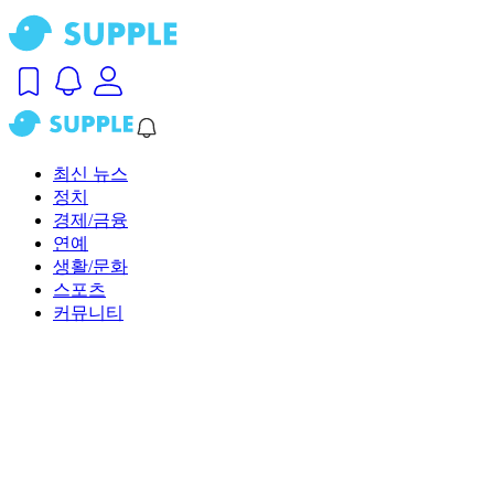
최신 뉴스
정치
경제/금융
연예
생활/문화
스포츠
커뮤니티