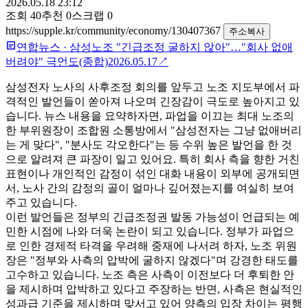
2026.05.18 23:12
조회
40
추천
0
스크랩
0
https://supple.kr/community/economy/130407367
주소복사
연합뉴스
·
삼성노조 "긴급조정 굴하지 않아"…"회사 없애
버려야" 극언도(종합)
2026.05.17
↗
삼성전자 노사의 사후조정 회의를 앞두고 노조 지도부에서 파
격적인 발언들이 쏟아져 나오며 긴장감이 극도로 높아지고 있
습니다. 뉴스 내용을 요약하자면, 파업을 이끄는 최대 노조의
한 부위원장이 조합원 소통방에서 "삼성전자는 그냥 없애버리
는 게 맞다", "분사도 각오한다"는 등 수위 높은 발언을 한 것
으로 알려져 큰 파장이 일고 있어요. 특히 회사 측을 향한 거친
표현이나 개인적인 감정이 섞인 대화 내용이 외부에 공개되면
서, 노사 간의 감정의 골이 얼마나 깊어졌는지를 여실히 보여
주고 있습니다.
이런 발언들은 정부의 긴급조정권 발동 가능성이 언급되는 예
민한 시점에 나와 더욱 논란이 되고 있습니다. 정부가 파업으
로 인한 경제적 타격을 우려해 중재에 나서려 하자, 노조 위원
장은 "정부와 사측의 압박에 굴하지 않겠다"며 강경한 태도를
고수하고 있습니다. 노조 측은 사측이 이전보다 더 후퇴한 안
을 제시하며 압박하고 있다고 주장하는 반면, 사측은 현실적인
성과급 기준을 제시하며 맞서고 있어 양측의 입장 차이는 평행