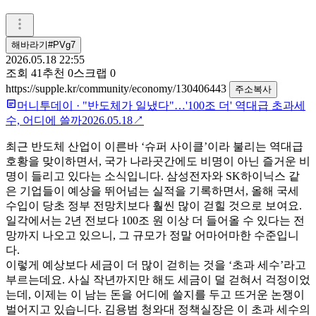
해바라기#PVg7
2026.05.18 22:55
조회
41
추천
0
스크랩
0
https://supple.kr/community/economy/130406443
주소복사
머니투데이
·
"반도체가 일냈다"…'100조 더' 역대급 초과세
수, 어디에 쓸까
2026.05.18
↗
최근 반도체 산업이 이른바 ‘슈퍼 사이클’이라 불리는 역대급
호황을 맞이하면서, 국가 나라곳간에도 비명이 아닌 즐거운 비
명이 들리고 있다는 소식입니다. 삼성전자와 SK하이닉스 같
은 기업들이 예상을 뛰어넘는 실적을 기록하면서, 올해 국세
수입이 당초 정부 전망치보다 훨씬 많이 걷힐 것으로 보여요.
일각에서는 2년 전보다 100조 원 이상 더 들어올 수 있다는 전
망까지 나오고 있으니, 그 규모가 정말 어마어마한 수준입니
다.
이렇게 예상보다 세금이 더 많이 걷히는 것을 ‘초과 세수’라고
부르는데요. 사실 작년까지만 해도 세금이 덜 걷혀서 걱정이었
는데, 이제는 이 남는 돈을 어디에 쓸지를 두고 뜨거운 논쟁이
벌어지고 있습니다. 김용범 청와대 정책실장은 이 초과 세수의