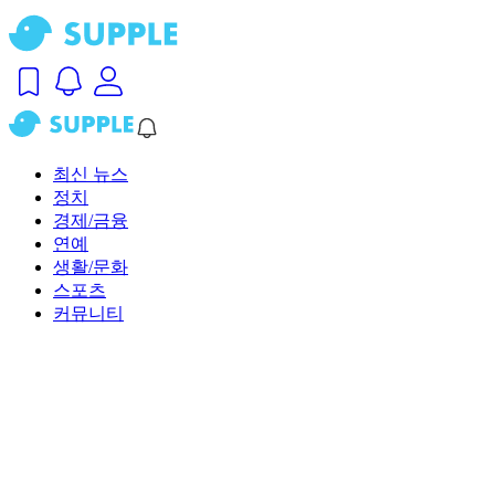
최신 뉴스
정치
경제/금융
연예
생활/문화
스포츠
커뮤니티