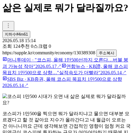
삶은 실제로 뭐가 달라질까요?
지하수#4m61
2026.05.18 15:14
조회
124
추천
0
스크랩
0
https://supple.kr/community/economy/130389308
주소복사
머니투데이
·
"코스피, 올해 1만500선까지 오른다…버블 붕
괴 가능성 작아"
2026.05.17
↗
연합뉴스
·
KB證, 올해 코스피
목표치 1만500으로 상향…"실적속도가 더빨라"
2026.05.14
↗
SBS Biz
·
KB증권, 올해 코스피 목표치 1만500으로 상향
2026.05.14
↗
코스피가 1만500을 찍으면 뭐가 달라지냐고 물으면 대부분 모
르겠다고 할 것 같아요 지수가 올라간다고 내 월급이 오르는
건 아니니까요 근데 생각해보면 간접적인 영향이 엄청 커요 국
민연금이 코스피에 투자하는 규모가 어마어마하기 때문에 지