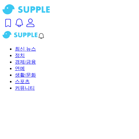
최신 뉴스
정치
경제/금융
연예
생활/문화
스포츠
커뮤니티