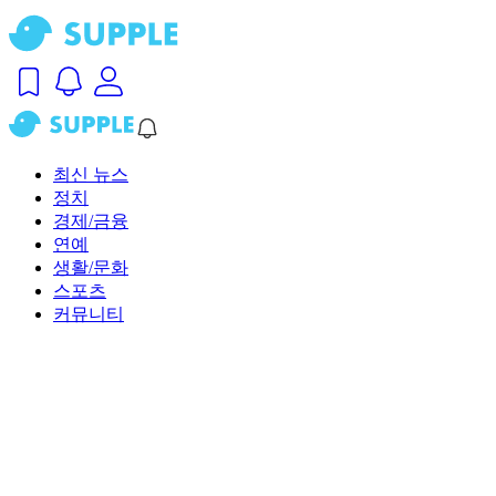
최신 뉴스
정치
경제/금융
연예
생활/문화
스포츠
커뮤니티