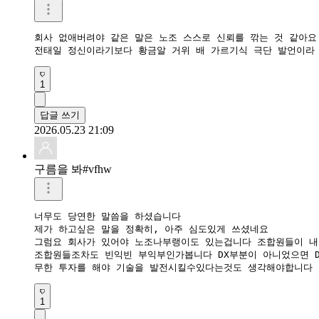
회사 없애버려야 같은 말은 노조 스스로 신뢰를 깎는 것 같아요. 
전태일 정신이라기보다 황금알 거위 배 가르기식 극단 발언이라
1
답글 쓰기
2026.05.23 21:09
구름을 봐#vfhw
너무도 당연한 말씀을 하셨습니다

제가 하고싶은 말을 정확히, 아주 심도있게 쓰셨네요 

그럼요 회사가 있어야 노조나부랭이도 있는겁니다 조합원들이 내는
조합원들조차도 빈익빈 부익부인가봅니다 DX부분이 아니었으면 DS
무한 투자를 해야 기술을 발전시킬수있다는것도 생각해야합니다 
1