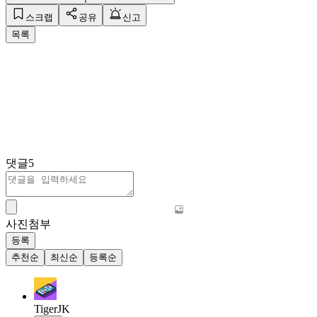
스크랩
공유
신고
목록
댓글
5
사진첨부
등록
추천순
최신순
등록순
TigerJK