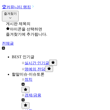
🏆
커뮤니티 랭킹
즐겨찾기
게시판 제목의
아이콘을 선택하면
즐겨찾기에 추가됩니다.
전체글
BEST 인기글
실시간 인기글
명예의 전당
할말이슈·이슈토론
정치
경제/금융