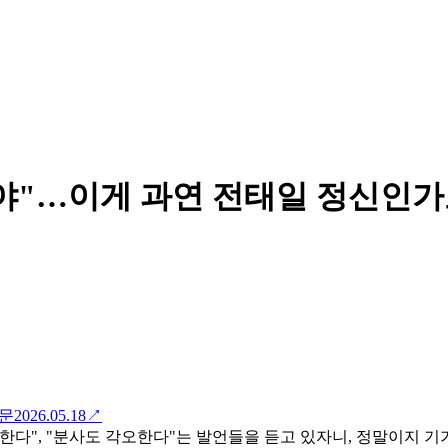
야"…이게 과연 전태일 정신인가
파문
2026.05.18
↗
한다", "분사도 각오한다"는 발언들을 듣고 있자니, 정말이지 기