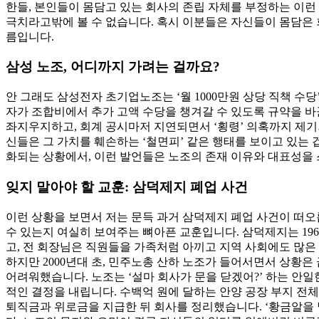
한들, 본인들이 몸담고 있는 회사의 존립 자체를 부정하는 이런
극치라고밖에 볼 수 없습니다. 혹시 이분들은 자신들이 몸담은 
름입니다.
삼성 노조, 어디까지 가려는 걸까요?
안 그래도 삼성전자 초기업노조는 ‘월 1000만원 상당 직책 수
자가 조합비에서 추가 고액 수당을 챙겨갈 수 있도록 규약을 바
좌지우지하고, 회계 공시마저 지연되면서 ‘횡령’ 의혹까지 제기
신들은 그 가치를 훼손하는 ‘철면피’ 같은 행태를 보이고 있는 
화되는 상황에서, 이런 발언들은 노조의 존재 이유와 대표성을
잊지 말아야 할 교훈: 삼덕제지 폐업 사건
이런 상황을 보면서 저는 문득 과거
삼덕제지 폐업 사건
이 떠오
수 있는지 여실히 보여주는 뼈아픈 교훈입니다. 삼덕제지는 19
고, 전 회장님은 직원들을 가족처럼 아끼고 지역 사회에도 많은 
하지만 2000년대 초, 민주노총 산하 노조가 들어서면서 상황
어려워했습니다. 노조는 ‘설마 회사가 문을 닫겠어?’ 하는 안일한
적인 결정을 내립니다. 수백억 원에 달하는 안양 공장 부지 전체
퇴직금과 위로금을 지급한 뒤 회사를 정리했습니다. ‘황금알을 