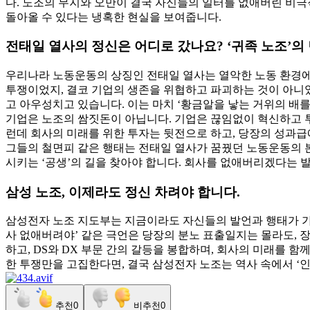
다. 노조의 무지와 오만이 결국 자신들의 일터를 없애버린 비극
돌아올 수 있다는 냉혹한 현실을 보여줍니다.
전태일 열사의 정신은 어디로 갔나요? ‘귀족 노조’의
우리나라 노동운동의 상징인 전태일 열사는 열악한 노동 환경에서
투쟁이었지, 결코 기업의 생존을 위협하고 파괴하는 것이 아니었
고 아우성치고 있습니다. 이는 마치 ‘황금알을 낳는 거위의 배를
기업은 노조의 쌈짓돈이 아닙니다. 기업은 끊임없이 혁신하고 
런데 회사의 미래를 위한 투자는 뒷전으로 하고, 당장의 성과급
그들의 철면피 같은 행태는 전태일 열사가 꿈꿨던 노동운동의 
시키는 ‘공생’의 길을 찾아야 합니다. 회사를 없애버리겠다는 
삼성 노조, 이제라도 정신 차려야 합니다.
삼성전자 노조 지도부는 지금이라도 자신들의 발언과 행태가 가져
사 없애버려야’ 같은 극언은 당장의 분노 표출일지는 몰라도,
하고, DS와 DX 부문 간의 갈등을 봉합하며, 회사의 미래를 
한 투쟁만을 고집한다면, 결국 삼성전자 노조는 역사 속에서 ‘인
추천
0
비추천
0