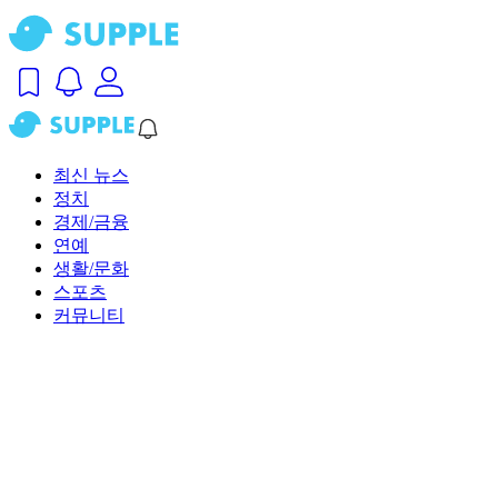
최신 뉴스
정치
경제/금융
연예
생활/문화
스포츠
커뮤니티