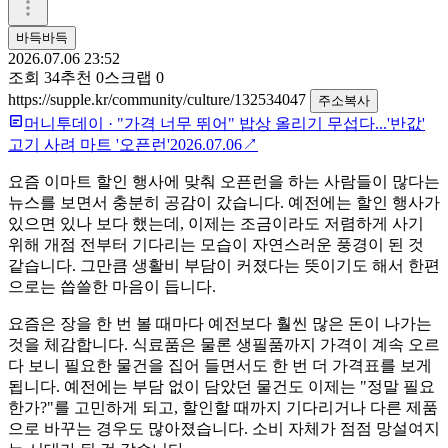
바득바득
2026.07.06 23:52
조회
34
추천
0
스크랩
0
https://supple.kr/community/culture/132534047
주소복사
머니투데이
·
"가격 너무 뛰어" 밥상 올리기 무섭다...'반값'
고기 사려 마트 '오픈런'
2026.07.06
↗
요즘 이마트 할인 행사에 맞춰 오픈런을 하는 사람들이 많다는
뉴스를 보면서 충분히 공감이 갔습니다. 예전에는 할인 행사가
있으면 있나 보다 했는데, 이제는 조금이라도 저렴하게 사기
위해 개점 전부터 기다리는 모습이 자연스러운 풍경이 된 것
같습니다. 그만큼 생활비 부담이 커졌다는 뜻이기도 해서 한편
으로는 씁쓸한 마음이 듭니다.
요즘은 장을 한 번 볼 때마다 예전보다 훨씬 많은 돈이 나가는
것을 체감합니다. 식료품은 물론 생필품까지 가격이 계속 오르
다 보니 필요한 물건을 집어 들면서도 한 번 더 가격표를 보게
됩니다. 예전에는 부담 없이 담았던 물건도 이제는 "정말 필요
한가?"를 고민하게 되고, 할인할 때까지 기다리거나 다른 제품
으로 바꾸는 경우도 많아졌습니다. 소비 자체가 점점 망설여지