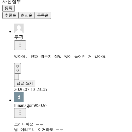
사진첨부
등록
추천순
최신순
등록순
루핑
맞아요. 진짜 뭐든지 정말 많이 늘어진 거 같아요.
0
답글 쓰기
2026.07.13 23:45
lunanagom#502o
그러니까요 ㅠㅠ

넘 어려우니 이거라도 ㅠㅠ