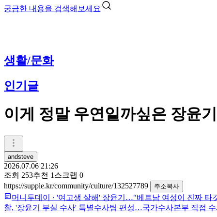
궁금한 내용을 검색해보세요
생활/문화
인기글
이게 정말 우연일까싶은 장윤기
andsteve
2026.07.06 21:26
조회
253
추천
1
스크랩
0
https://supple.kr/community/culture/132527789
주소복사
머니투데이
·
'여고생 살해' 장윤기…"베트남 여성이 진짜 타
찰, '장윤기 부실 수사' 특별수사팀 편성…국가수사본부 직접 