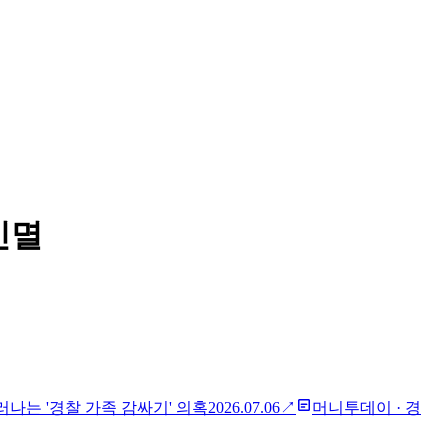
인멸
러나는 '경찰 가족 감싸기' 의혹
2026.07.06
↗
머니투데이
·
경