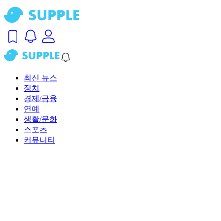
최신 뉴스
정치
경제/금융
연예
생활/문화
스포츠
커뮤니티