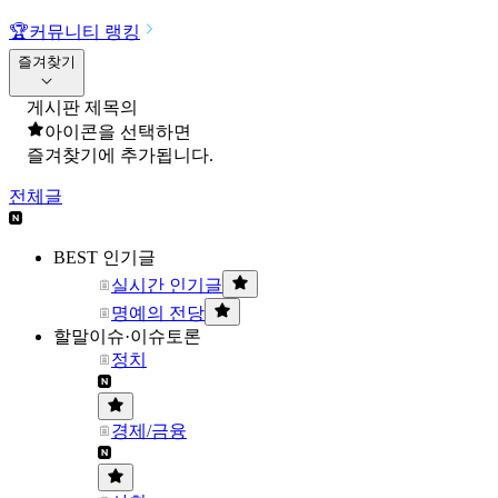
🏆
커뮤니티 랭킹
즐겨찾기
게시판 제목의
아이콘을 선택하면
즐겨찾기에 추가됩니다.
전체글
BEST 인기글
실시간 인기글
명예의 전당
할말이슈·이슈토론
정치
경제/금융