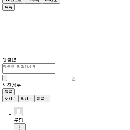
스크랩
공유
신고
목록
댓글
15
사진첨부
등록
추천순
최신순
등록순
루핑