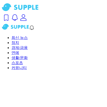
최신 뉴스
정치
경제/금융
연예
생활/문화
스포츠
커뮤니티