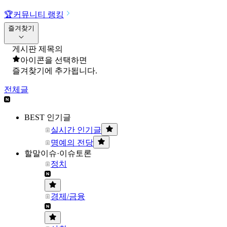
🏆
커뮤니티 랭킹
즐겨찾기
게시판 제목의
아이콘을 선택하면
즐겨찾기에 추가됩니다.
전체글
BEST 인기글
실시간 인기글
명예의 전당
할말이슈·이슈토론
정치
경제/금융