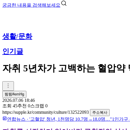
궁금한 내용을 검색해보세요
생활/문화
인기글
자취 5년차가 고백하는 혈압약
뜀뜀#emHg
2026.07.06 18:46
조회
45
추천
0
스크랩
0
https://supple.kr/community/culture/132522093
주소복사
연합뉴스
·
'고혈압' 청년, 1천명당 10.7명→18.0명…"1인가구