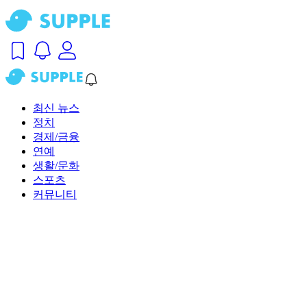
최신 뉴스
정치
경제/금융
연예
생활/문화
스포츠
커뮤니티