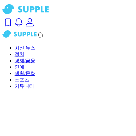
최신 뉴스
정치
경제/금융
연예
생활/문화
스포츠
커뮤니티