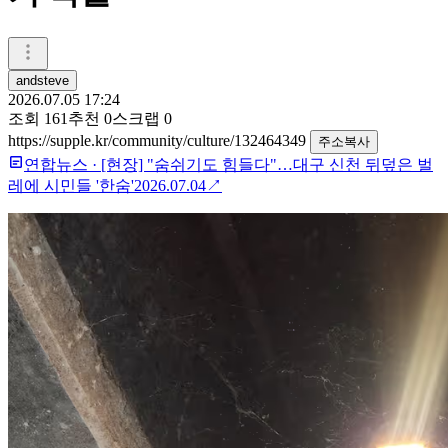
andsteve
2026.07.05 17:24
조회
161
추천
0
스크랩
0
https://supple.kr/community/culture/132464349
주소복사
연합뉴스
·
[현장] "숨쉬기도 힘들다"…대구 신천 뒤덮은 벌
레에 시민들 '한숨'
2026.07.04
↗