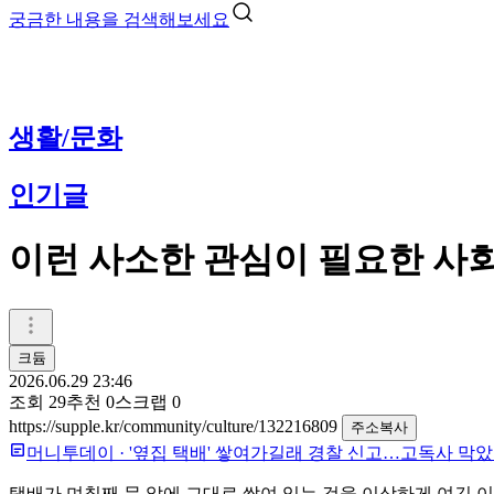
궁금한 내용을 검색해보세요
생활/문화
인기글
이런 사소한 관심이 필요한 사
크듐
2026.06.29 23:46
조회
29
추천
0
스크랩
0
https://supple.kr/community/culture/132216809
주소복사
머니투데이
·
'옆집 택배' 쌓여가길래 경찰 신고…고독사 막
택배가 며칠째 문 앞에 그대로 쌓여 있는 것을 이상하게 여긴 