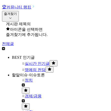
🏆
커뮤니티 랭킹
즐겨찾기
게시판 제목의
아이콘을 선택하면
즐겨찾기에 추가됩니다.
전체글
BEST 인기글
실시간 인기글
명예의 전당
할말이슈·이슈토론
정치
경제/금융