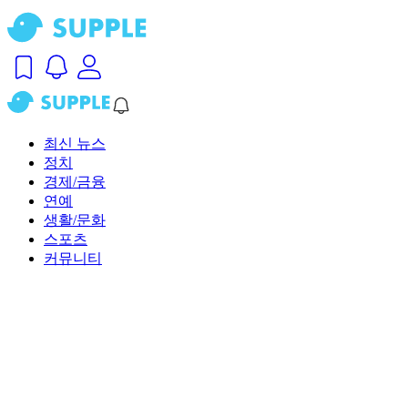
최신 뉴스
정치
경제/금융
연예
생활/문화
스포츠
커뮤니티