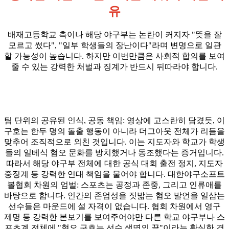
유
배재고등학교 측이나 해당 야구부는 논란이 커지자 "뜻을 잘
모르고 썼다", "일부 학생들의 장난이다"라며 변명으로 일관
할 가능성이 높습니다. 하지만 이번만큼은 사회적 합의를 보여
줄 수 있는 강력한 처벌과 징계가 반드시 뒤따라야 합니다.
팀 단위의 공유된 인식, 공동 책임: 영상에 고스란히 담겼듯, 이
구호는 한두 명의 돌출 행동이 아니라 더그아웃 전체가 리듬을
맞추어 조직적으로 외친 것입니다. 이는 지도자와 학교가 학생
들의 일베식 혐오 문화를 방치했거나 동조했다는 증거입니다.
따라서 해당 야구부 전체에 대한 공식 대회 출전 정지, 지도자
중징계 등 강력한 연대 책임을 물어야 합니다. 대한야구소프트
볼협회 차원의 엄벌: 스포츠는 공정과 존중, 그리고 인류애를
바탕으로 합니다. 인간의 존엄성을 짓밟는 혐오 발언을 일삼는
선수들은 마운드에 설 자격이 없습니다. 협회 차원에서 영구
제명 등 강력한 본보기를 보여주어야만 다른 학교 야구부나 스
포츠계 전체에 "혐오 구호는 선수 생명의 끝"이라는 확실한 경