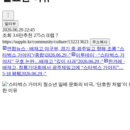
말리부
2026.06.29 22:45
조회
3.6만
추천
275
스크랩
7
https://supple.kr/community/culture/132213621
주소복사
연합뉴스
·
배재고 야구부, 경기 중 광주일고 향해 조롱 "스
타벅스 가야지"(종합)
2026.06.29
↗
이투데이
·
“스타벅스 가
야지” 구호 논란…배재고 “깊이 사과”
2026.06.29
↗
한겨레
·
배재고, 청룡기대회에서 광주제일고에 “스타벅스 가야지”…
5·18 폄훼
2026.06.29
↗