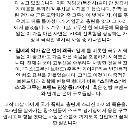
과 놀고 있었습니다. 이때 계엄군(특전사)들이 탄 장갑차
가 마을을 통과하며 무차별 사격을 가했습니다. 깜짝 놀
란 전재수 군은 도망치던 중 고무신이 벗겨지자, 이를 주
우려고 뒤를 돌아섰다가 계엄군의 총탄을 맞고 그 자리
에서 숨졌습니다. 겨우 11살, 고무신 한 짝 때문에 목숨을
잃은 이 가슴 아픈 사연은 5·18의 잔혹함을 상징하는 가
장 비극적인 역사적 사실 중 하나입니다.
일베의 악마 같은 언어 왜곡:
‘일베’를 비롯한 극우 세력
들은 이 숭고하고 가슴 아픈 죽음을 조롱하기 시작했습
니다. 전재수 군이 고무신을 주우려다 사망한 것을 비꼬
아, “딕스(고무신 브랜드) 주우러 가야지”라는 반인륜적
인 혐오 표현을 만들었습니다. 그리고 이것이 대중적인
브랜드명과 결합해 변형된 형태가 바로
“스타벅스(‘벅
스’와 고무신 브랜드 연상 등) 가야지”
혹은 신발 브랜드
와 연계된 은어 구호들입니다.
고작 11살 나이에 국가 폭력의 총탄에 스러진 아이의 죽음을,
2026년을 살아가는 청소년들이 스포츠 경기장에서 응원 구호
랍시고 떼창을 했다는 사실은 소름이 끼치도록 잔인하고 끔찍
한 일입니다.