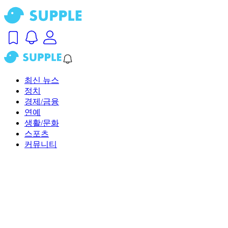
최신 뉴스
정치
경제/금융
연예
생활/문화
스포츠
커뮤니티