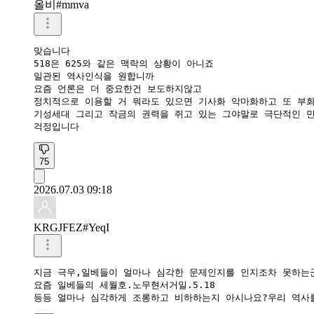
올비#mmva
맞습니다

518은 625와 같은 맥락의 상황이 아니죠

일관된 역사인식을 원합니까

요즘 언론은 더 중요한건 보도하지않고

정치적으로 이용할 거 뭐라도 있으면 기사화 악마화하고 또 부화
기성세대 그리고 작금의 권력을 쥐고 있는 그야말로 극단적인 민
걱정입니다
75
2026.07.03 09:18
KRGJFEZ#YeqI
지금 극우,일베들이 얼마나 심각한 문제인지를 인지조차 못하는군
요즘 일베들의 세월호.노무현서거일.5.18

등등 얼마나 심각하게 조롱하고 비하하는지 아시나요?우리 역사