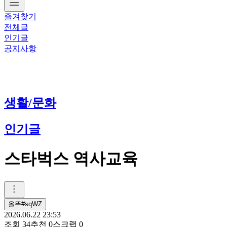
즐겨찾기
전체글
인기글
공지사항
생활/문화
인기글
스타벅스 역사교육
올뚜#sqWZ
2026.06.22 23:53
조회
34
추천
0
스크랩
0