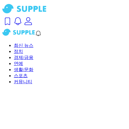
최신 뉴스
정치
경제/금융
연예
생활/문화
스포츠
커뮤니티