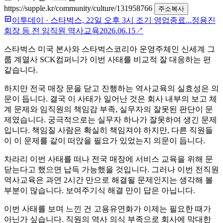
https://supple.kr/community/culture/131958766
주소복사
이투데이
·
스타벅스, 22일 오후 3시 조기 영업종료...정용진
회장 등 전 임직원 역사교육
2026.06.15
↗
스타벅스 미국 본사와 스타벅스코리아 운영주체인 신세계 그
룹 계열사 SCK컴퍼니가 이번 사태를 비교적 잘 대응하는 편
같습니다.
하지만 전국 매장 문을 닫고 진행하는 역사교육의 실효성은 의
문이 듭니다. 결국 이 사태가 일어난 것은 회사 내부의 보고 체
계 문제와 임직원의 책임감 부족, 실무자의 잘못된 판단이 문
제였습니다. 궁극적으로는 실무자 하나가 잘못하여 생긴 문제
입니다. 책임질 사람은 확실히 책임져야 하지만, 다른 직원들
이 이 문제를 같이 떠앉을 필요가 있었는지 의문이 듭니다.
차라리 이번 사태를 떠나 전국 매장에 서비스 교육을 위해 문
닫는다고 했으면 납득 가능했을 것입니다. 그러나 이번 전직원
역사교육은 과연 2시간 만으로 해결될 문제인지는 생각해 볼
부분이 많습니다. 보여주기식 해결 만이 답은 아닙니다.
이번 사태를 보며 느낀 건 고용유연화가 이제는 필요한 때가
아닌가 싶습니다. 직원의 역사 의식 부족으로 회사에 막대한