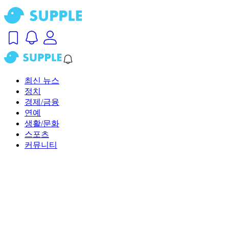
최신 뉴스
정치
경제/금융
연예
생활/문화
스포츠
커뮤니티