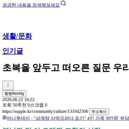
궁금한 내용을 검색해보세요
생활/문화
인기글
초복을 앞두고 떠오른 질문 우리
뜀뜀#emHg
2026.06.22 16:22
조회
50
추천
0
스크랩
0
https://supple.kr/community/culture/131942506
주소복사
머니투데이
·
"삼계탕 사먹으려다 포기" 4인 가족 '8만원' 부