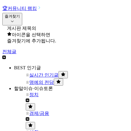
🏆
커뮤니티 랭킹
즐겨찾기
게시판 제목의
아이콘을 선택하면
즐겨찾기에 추가됩니다.
전체글
BEST 인기글
실시간 인기글
명예의 전당
할말이슈·이슈토론
정치
경제/금융