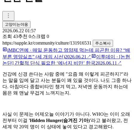
고양이는야옹
2026.06.22 01:57
조회
43
추천
0
스크랩
0
https://supple.kr/community/culture/131916531
주소복사
iMBC연예
·
매일 운동하고 영양제 먹는데 피곤한 이유? “배
부른 영양실조” (세 개의 시선)
2026.06.21
↗
이투데이
·
[논현
논단] 간헐적 단식 필요한 ‘에너지 비만’ 한국
2026.06.11
↗
건강에 신경 쓴다는 사람 중에 "요즘 왜 이렇게 피곤하지?"라
는 말을 입에 달고 사는 분들이 꽤 있을 것이다. 나도 그중 하나
다. 아침마다 종합비타민 챙겨 먹고, 저녁엔 운동까지 하는데
몸은 왜 맨날 무겁게 느껴지는지.
사실 이 문제는 어제오늘 이야기가 아니다. WHO는 이미 오래
전부터 이걸
'Hidden Hunger(숨겨진 기아)'
라고 불러왔고, 전
세계 약 20억 명이 이 상태에 놓여 있다고 경고해왔다.