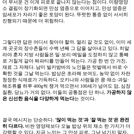
더 무서운 건 이게 피로로 끝나지 않는다는 점이다. 미량영양
소 결핍이 장기화되면 만성 염증으로 이어지고, 만성 염증은
암세포가 자라기 좋은 토양이 된다. 뚜렷한 통증 없이 서서히
진행되기 때문에 더 위험하다.
그렇다면 답은 어디서 찾아야 할까. 멀리 갈 것도 없이, 이미 세
계 곳곳의 장수촌들이 수백 년째 그 답을 살아내고 있다. 히말
라야 훈자 지방 사람들은 밀·보리·메밀을 도정하지 않고 통째
로 거칠게 갈아 짜파티를 만들어 먹는다. 가공 한 번 안 거친,
재료 그 자체다. 남미 빌카밤바의 노인들은 텃밭에서 바로 수
확한 것을 그날 먹는다. 밥상은 초라해 보여도, 농약 없이 자란
청정한 식재료가 가득하다. 오키나와 사람들은 콩·채소·과일·
해조류를 하루 400g씩 챙겨 먹으면서 100세가 넘어도 암, 심장
질환, 당뇨가 거의 없다. 이들의 공통점은 단 하나,
가공하지 않
은 신선한 음식을 다양하게 먹는다
는 것이다.
결국 메시지는 단순하다.
'많이 먹는 것'과 '잘 먹는 것'은 완전
히 다르다.
비싼 영양제보다 오늘 밥상 위의 채소 한 가지가 더
강력할 수 있다. 지금 느끼는 그 만성 피로, 그냥 넘기지 말자.