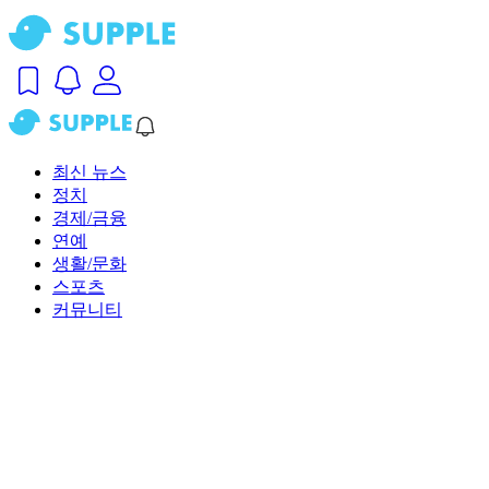
최신 뉴스
정치
경제/금융
연예
생활/문화
스포츠
커뮤니티