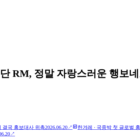
단 RM, 정말 자랑스러운 행보
니 결국 홍보대사 위촉
2026.06.20
↗
한겨레
·
국중박 첫 글로벌 
06.20
↗