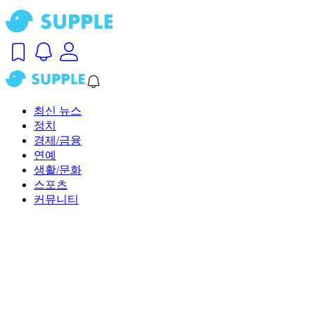
최신 뉴스
정치
경제/금융
연예
생활/문화
스포츠
커뮤니티