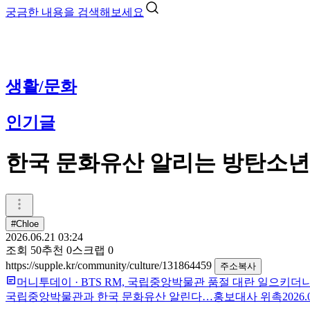
궁금한 내용을 검색해보세요
생활/문화
인기글
한국 문화유산 알리는 방탄소년
#Chloe
2026.06.21 03:24
조회
50
추천
0
스크랩
0
https://supple.kr/community/culture/131864459
주소복사
머니투데이
·
BTS RM, 국립중앙박물관 품절 대란 일으키더
국립중앙박물관과 한국 문화유산 알린다…홍보대사 위촉
2026.