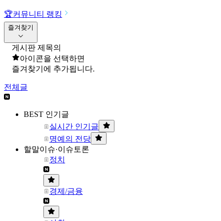
🏆
커뮤니티 랭킹
즐겨찾기
게시판 제목의
아이콘을 선택하면
즐겨찾기에 추가됩니다.
전체글
BEST 인기글
실시간 인기글
명예의 전당
할말이슈·이슈토론
정치
경제/금융