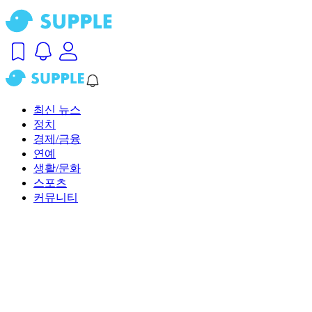
최신 뉴스
정치
경제/금융
연예
생활/문화
스포츠
커뮤니티