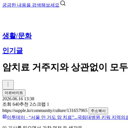
궁금한 내용을 검색해보세요
생활/문화
인기글
암치료 거주지와 상관없이 모두
아르바이트
2026.06.16 13:38
조회
640
추천
2
스크랩
1
https://supple.kr/community/culture/131657965
주소복사
이투데이
·
“서울 안 가도 암 치료”...국립대병원 키워 지역의
이 기사를 읽으면서 가장 먼저 든 생각은