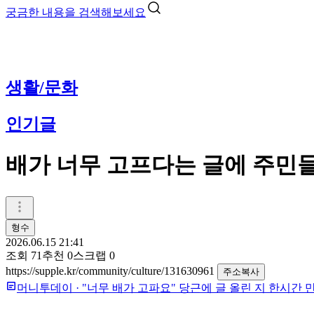
궁금한 내용을 검색해보세요
생활/문화
인기글
배가 너무 고프다는 글에 주민들
형수
2026.06.15 21:41
조회
71
추천
0
스크랩
0
https://supple.kr/community/culture/131630961
주소복사
머니투데이
·
"너무 배가 고파요" 당근에 글 올린 지 한시간 