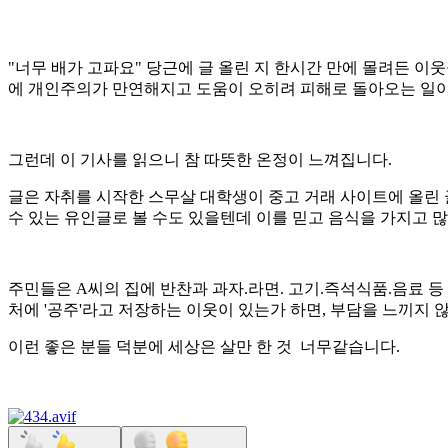
"너무 배가 고파요" 당근에 글 올린 지 한시간 만에 몰려든 
에 개인주의가 만연해지고 도움이 오히려 피해로 돌아오는 일이 
그런데 이 기사를 읽으니 참 따뜻한 온정이 느껴집니다.
글은 자취를 시작한 스무살 대학생이 중고 거래 사이트에 올린 
수 있는 유인글로 볼 수도 있을텐데 이를 믿고 음식을 가지고 
주민들은 A씨의 집에 반찬과 과자.라면. 고기.즉석식품.음료 
처에 '공주'라고 저장하는 이웃이 있는가 하면, 부담을 느끼지
이런 좋은 분들 덕분에 세상은 살만 한 것 너무같습니다.