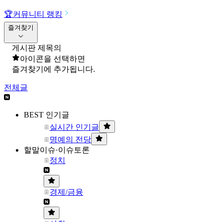
🏆
커뮤니티 랭킹
즐겨찾기
게시판 제목의
아이콘을 선택하면
즐겨찾기에 추가됩니다.
전체글
BEST 인기글
실시간 인기글
명예의 전당
할말이슈·이슈토론
정치
경제/금융