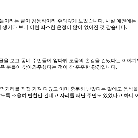
이웃들이라는 글이 감동적이라 주의깊게 보았습니다. 사실 예전에는
생기다 보니 이런 따스한 온정이 많이 없어진 것 같습니다.
글을 보고 동네 주민들이 앞다퉈 도움의 손길을 건냈다는 이야기인
많은 분들이 찾아와주셨다는 것이 참 훈훈한 광경입니다.
등 먹거리를 직접 가져 다줬고 이미 충분히 받았다는 말에도 음식을
 않도록 조용히 반찬만 건네고 자리를 떠난 주민도 있었다고 하니 