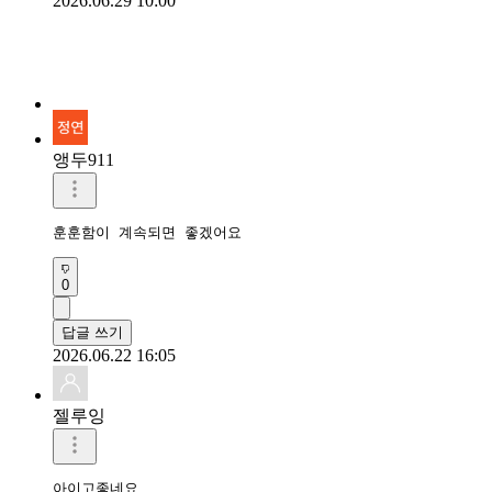
2026.06.29 10:00
앵두911
훈훈함이 계속되면 좋겠어요
0
답글 쓰기
2026.06.22 16:05
젤루잉
아이고좋네요