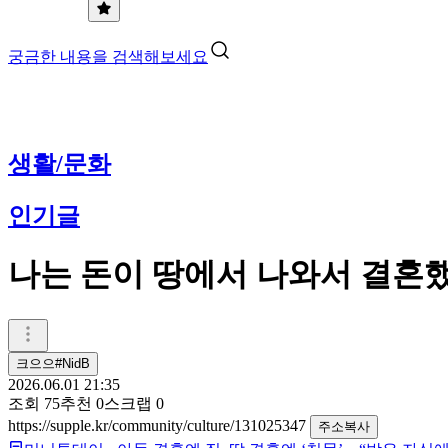
궁금한 내용을 검색해보세요
생활/문화
인기글
나는 돈이 땅에서 나와서 결혼
크으으#NidB
2026.06.01 21:35
조회
75
추천
0
스크랩
0
https://supple.kr/community/culture/131025347
주소복사