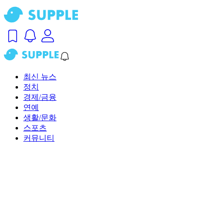
최신 뉴스
정치
경제/금융
연예
생활/문화
스포츠
커뮤니티