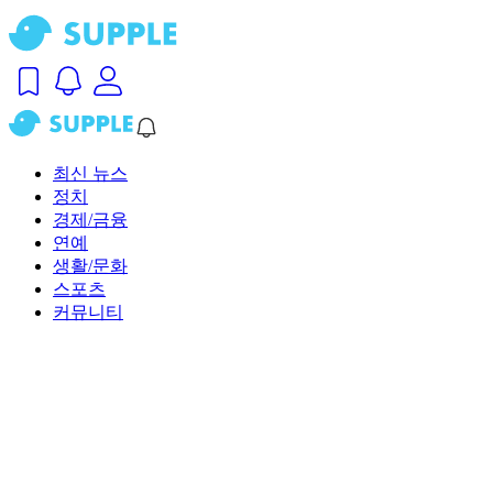
최신 뉴스
정치
경제/금융
연예
생활/문화
스포츠
커뮤니티