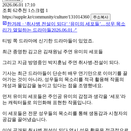
2026.06.01 17:10
조회
62
추천
1
스크랩
1
https://supple.kr/community/culture/131014360
주소복사
한겨레
·
‘취사병 전설이 되다’ ‘유미의 세포들’…성우 목소
리가 열일하는 드라마들
2026.06.01
↗
티빙 쪽 드라마에 신기한 드라마들이 있었죠.
최근 종영한 김고은 김재원님 주연 유미의 세포들
그리고 지금 방영중인 박지훈님 주연 취사병-전설이 되다.
기사는 최근 드라마들이 단순히 배우 연기만으로 이야기를 끌
어가는 것이 아니라, 성우들의 목소리를 적극 활용해 작품의
개성과 몰입감을 높이고 있다는 점을 조명했네요.
먼저
유미의 세포들
은 주인공 유미의 감정과 생각을 ‘세포’라
는 캐릭터들로 의인화해 표현한 작품입니다.
이 세포들은 전문 성우들의 목소리를 통해 생동감과 시청자의
공감을 끌어냈습니다.
이어 공개된
취사병 전설이 되다
역시 성우 활용을 적극적으로