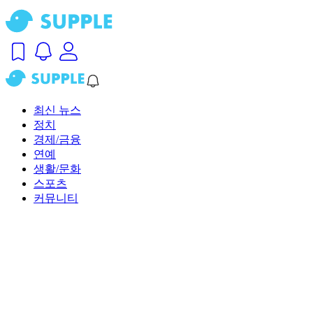
최신 뉴스
정치
경제/금융
연예
생활/문화
스포츠
커뮤니티