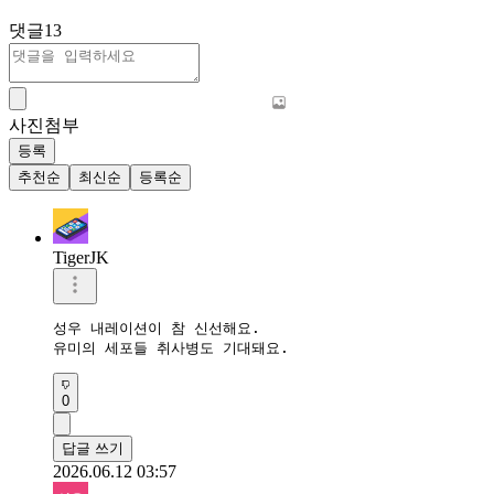
댓글
13
사진첨부
등록
추천순
최신순
등록순
TigerJK
성우 내레이션이 참 신선해요.

유미의 세포들 취사병도 기대돼요.
0
답글 쓰기
2026.06.12 03:57