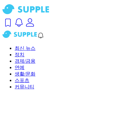
최신 뉴스
정치
경제/금융
연예
생활/문화
스포츠
커뮤니티