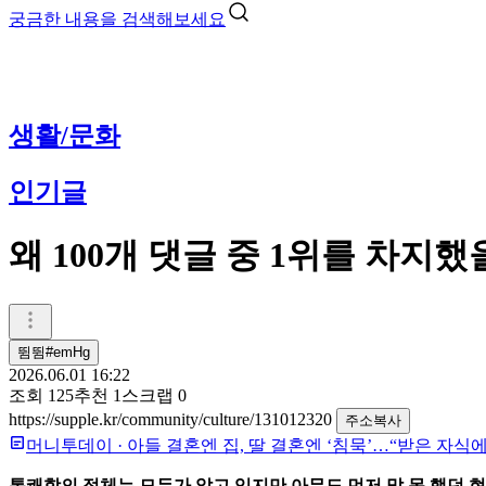
궁금한 내용을 검색해보세요
생활/문화
인기글
왜 100개 댓글 중 1위를 차지
뜀뜀#emHg
2026.06.01 16:22
조회
125
추천
1
스크랩
0
https://supple.kr/community/culture/131012320
주소복사
머니투데이
·
아들 결혼엔 집, 딸 결혼엔 ‘침묵’…“받은 자식
통쾌함의 정체는 모두가 알고 있지만 아무도 먼저 말 못 했던 