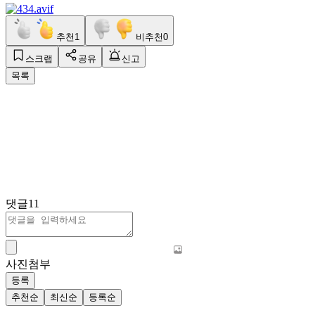
추천
1
비추천
0
스크랩
공유
신고
목록
댓글
11
사진첨부
등록
추천순
최신순
등록순