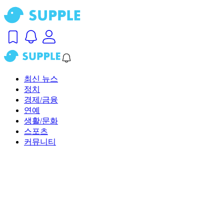
최신 뉴스
정치
경제/금융
연예
생활/문화
스포츠
커뮤니티