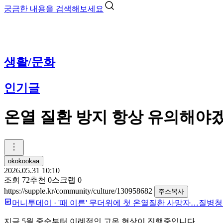
궁금한 내용을 검색해보세요
생활/문화
인기글
온열 질환 방지 항상 유의해야
okokookaa
2026.05.31 10:10
조회
72
추천
0
스크랩
0
https://supple.kr/community/culture/130958682
주소복사
머니투데이
·
'때 이른' 무더위에 첫 온열질환 사망자…질병청
지금 5월 중순부터 이례적인 고온 현상이 진행중입니다...