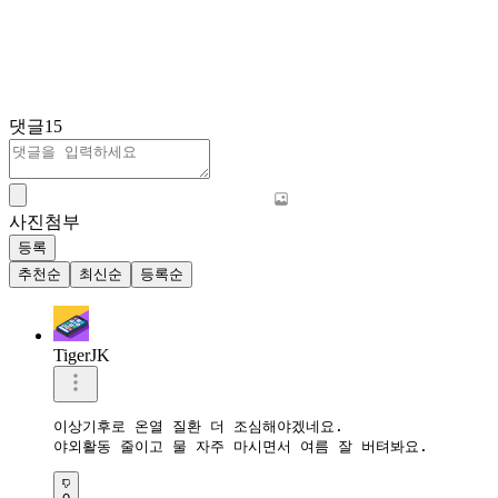
댓글
15
사진첨부
등록
추천순
최신순
등록순
TigerJK
이상기후로 온열 질환 더 조심해야겠네요.  

야외활동 줄이고 물 자주 마시면서 여름 잘 버텨봐요.  