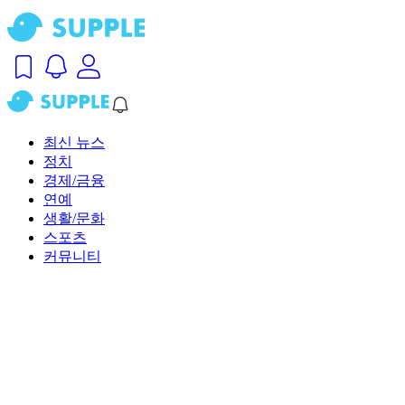
최신 뉴스
정치
경제/금융
연예
생활/문화
스포츠
커뮤니티