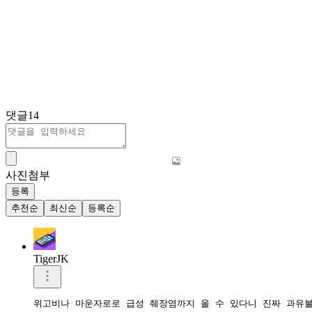
댓글
14
사진첨부
등록
추천순
최신순
등록순
TigerJK
위고비나 마운자로로 급성 췌장염까지 올 수 있다니 진짜 과유불