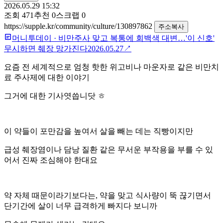
2026.05.29 15:32
조회
471
추천
0
스크랩
0
https://supple.kr/community/culture/130897862
주소복사
머니투데이
·
비만주사 맞고 복통에 회백색 대변…'이 신호'
무시하면 췌장 망가진다
2026.05.27
↗
요즘 전 세계적으로 엄청 핫한 위고비나 마운자로 같은 비만치
료 주사제에 대한 이야기
그거에 대한 기사엿씁니닷 ㅎ
이 약들이 포만감을 높여서 살을 빼는 데는 직빵이지만
급성 췌장염이나 담낭 질환 같은 무서운 부작용을 부를 수 있
어서 진짜 조심해야 한대요
약 자체 때문이라기보다는, 약을 맞고 식사량이 뚝 끊기면서
단기간에 살이 너무 급격하게 빠지다 보니까