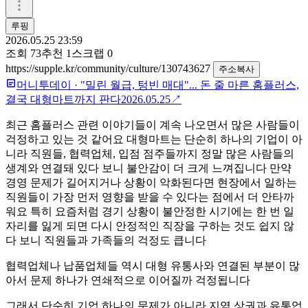
루핑
2026.05.25 23:59
조회
73
추천
1
스크랩
0
https://supple.kr/community/culture/130743627
주소복사
머니투데이
·
"밀린 월급, 텅빈 매대"... 돈 줄 마른 홈플러스,
결국 대형마트까지 판다
2026.05.25
↗
최근 홈플러스 관련 이야기들이 계속 나오면서 많은 사람들이
걱정하고 있는 것 같어요 대형마트는 단순히 하나의 기업이 아
니라 직원들, 협력업체, 입점 점주들까지 정말 많은 사람들의
생계와 연결돼 있다 보니 불안감이 더 크게 느껴집니다 만약
경영 문제가 길어지거나 상황이 악화된다면 현장에서 일하는
직원들이 가장 먼저 영향을 받을 수 있다는 점에서 더 안타까
워요 특히 요즘처럼 경기 상황이 불안정한 시기에는 한 번 일
자리를 잃게 되면 다시 안정적인 직장을 구하는 것도 쉽지 않
다 보니 직원들과 가족들의 걱정도 큽니다
협력업체나 납품업체들 역시 대형 유통사와 연결된 부분이 많
아서 문제 하나가 연쇄적으로 이어질까 걱정됩니다
그래서 단순히 기업 하나의 문제가 아니라 지역 상권과 유통업