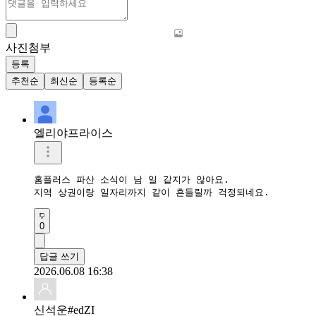
사진첨부
등록
추천순
최신순
등록순
엘리야프라이스
홈플러스 파산 소식이 남 일 같지가 않아요.  

지역 상권이랑 일자리까지 같이 흔들릴까 걱정되네요.  
0
답글 쓰기
2026.06.08 16:38
신석운#edZI