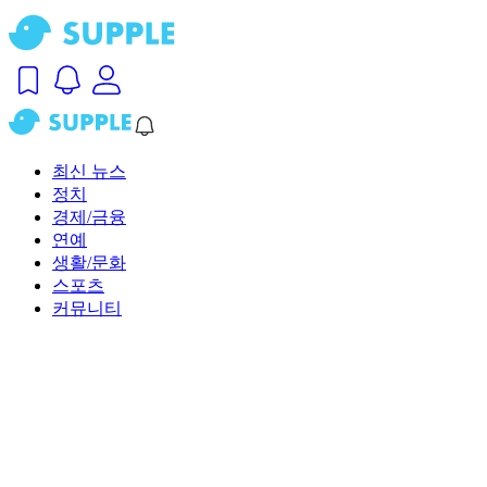
최신 뉴스
정치
경제/금융
연예
생활/문화
스포츠
커뮤니티