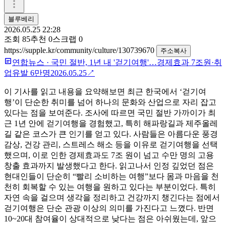
블루베리
2026.05.25 22:28
조회
85
추천
0
스크랩
0
https://supple.kr/community/culture/130739670
주소복사
연합뉴스
·
국민 절반, 1년 내 '걷기여행'…경제효과 7조원·취
업유발 6만명
2026.05.25
↗
이 기사를 읽고 내용을 요약해보면 최근 한국에서 ‘걷기여
행’이 단순한 취미를 넘어 하나의 문화와 산업으로 자리 잡고
있다는 점을 보여준다. 조사에 따르면 국민 절반 가까이가 최
근 1년 안에 걷기여행을 경험했고, 특히 해파랑길과 제주올레
길 같은 코스가 큰 인기를 얻고 있다. 사람들은 아름다운 풍경
감상, 건강 관리, 스트레스 해소 등을 이유로 걷기여행을 선택
했으며, 이로 인한 경제효과도 7조 원이 넘고 수만 명의 고용
창출 효과까지 발생했다고 한다. 읽고나서 인정 깊었던 점은
현대인들이 단순히 “빨리 소비하는 여행”보다 몸과 마음을 천
천히 회복할 수 있는 여행을 원하고 있다는 부분이었다. 특히
자연 속을 걸으며 생각을 정리하고 건강까지 챙긴다는 점에서
걷기여행은 단순 관광 이상의 의미를 가진다고 느꼈다. 반면
10~20대 참여율이 상대적으로 낮다는 점은 아쉬웠는데, 앞으