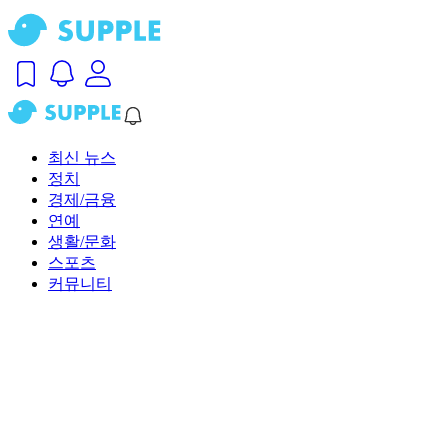
최신 뉴스
정치
경제/금융
연예
생활/문화
스포츠
커뮤니티