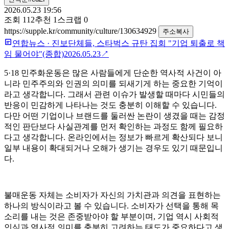
2026.05.23 19:56
조회
112
추천
1
스크랩
0
https://supple.kr/community/culture/130634929
주소복사
연합뉴스
·
진보단체들, 스타벅스 규탄 집회 "기업 퇴출로 책
임 물어야"(종합)
2026.05.23
↗
5·18 민주화운동은 많은 사람들에게 단순한 역사적 사건이 아
니라 민주주의와 인권의 의미를 되새기게 하는 중요한 기억이
라고 생각합니다. 그래서 관련 이슈가 발생할 때마다 시민들의
반응이 민감하게 나타나는 것도 충분히 이해할 수 있습니다.
다만 어떤 기업이나 브랜드를 둘러싼 논란이 생겼을 때는 감정
적인 판단보다 사실관계를 먼저 확인하는 과정도 함께 필요하
다고 생각합니다. 온라인에서는 정보가 빠르게 확산되다 보니
일부 내용이 확대되거나 오해가 생기는 경우도 있기 때문입니
다.
불매운동 자체는 소비자가 자신의 가치관과 의견을 표현하는
하나의 방식이라고 볼 수 있습니다. 소비자가 선택을 통해 목
소리를 내는 것은 존중받아야 할 부분이며, 기업 역시 사회적
인식과 역사적 의미를 충분히 고려하는 태도가 중요하다고 생