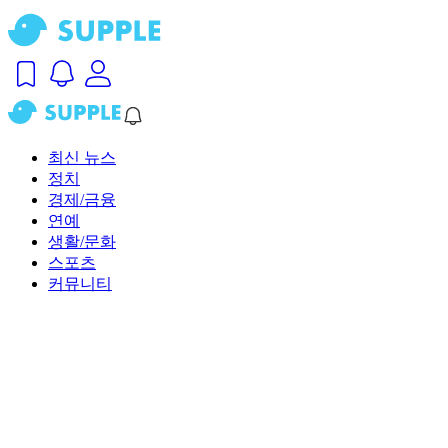
최신 뉴스
정치
경제/금융
연예
생활/문화
스포츠
커뮤니티