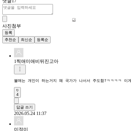
댓글
17
사진첨부
등록
추천순
최신순
등록순
1찍애미애비뒤진고아
불매는 개인이 하는거지 왜 국가가 나서서 주도함?ㅋㅋㅋㅋ 이
4
답글 쓰기
2026.05.24 11:37
미정미