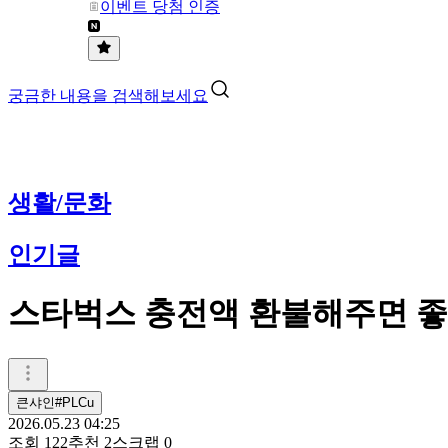
이벤트 당첨 인증
궁금한 내용을 검색해보세요
생활/문화
인기글
스타벅스 충전액 환불해주면 
큰샤인#PLCu
2026.05.23 04:25
조회
122
추천
2
스크랩
0