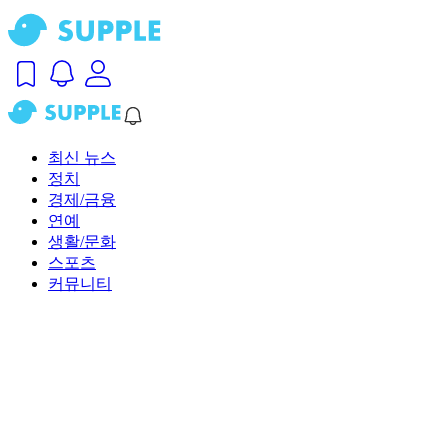
최신 뉴스
정치
경제/금융
연예
생활/문화
스포츠
커뮤니티