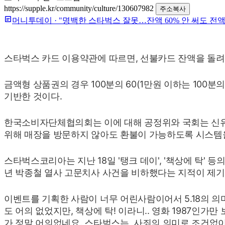
https://supple.kr/community/culture/130607982
주소복사
머니투데이
·
"명백한 스타벅스 잘못…잔액 60% 안 써도 전
스타벅스 카드 이용약관에 따르면, 선불카드 잔액을 돌려받
금액형 상품권의 경우 100분의 60(1만원 이하는 10
기반한 것이다.
한국소비자단체협의회는 이에 대해 공정위와 국회는 신유
위해 매장을 방문하지 않아도 환불이 가능하도록 시스템
스타벅스코리아는 지난 18일 '탱크 데이', '책상에 탁'
년 박종철 열사 고문치사 사건을 비하했다는 지적이 제
이벤트를 기획한 사람이 너무 어린사람이어서 5.18의 
도 어의 없었지만, 책상에 탁! 이라니.. 영화 1987인
가 정말 어의없네요. 스타벅스는 사죄의 의미로 조건없