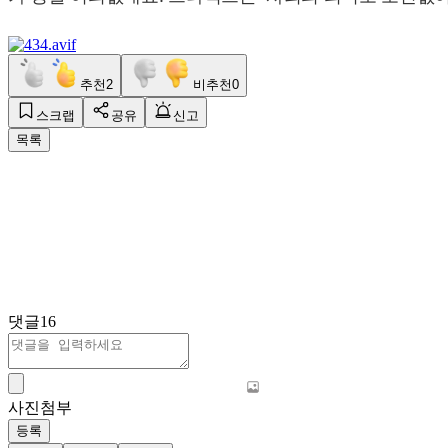
추천
2
비추천
0
스크랩
공유
신고
목록
댓글
16
사진첨부
등록