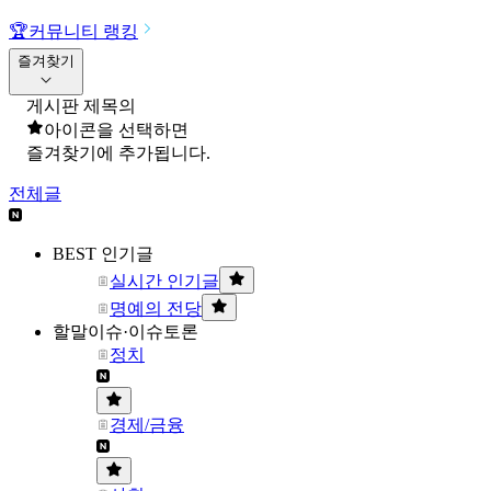
🏆
커뮤니티 랭킹
즐겨찾기
게시판 제목의
아이콘을 선택하면
즐겨찾기에 추가됩니다.
전체글
BEST 인기글
실시간 인기글
명예의 전당
할말이슈·이슈토론
정치
경제/금융