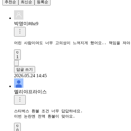
추천순
최신순
등록순
박명미#thz9
어린 사람이여도 너무 고의성이 느껴지게 했어요.. 책임을 져야
1
답글 쓰기
2026.05.24 14:45
엘리야프라이스
스타벅스 환불 조건 너무 답답하네요.

이번 논란엔 전액 환불이 맞아요.
0