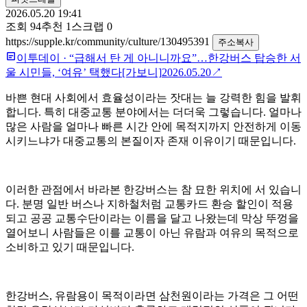
2026.05.20 19:41
조회
94
추천
1
스크랩
0
https://supple.kr/community/culture/130495391
주소복사
이투데이
·
“급해서 탄 게 아니니까요”…한강버스 탑승한 서
울 시민들, ‘여유’ 택했다[가보니]
2026.05.20
↗
바쁜 현대 사회에서 효율성이라는 잣대는 늘 강력한 힘을 발휘
합니다. 특히 대중교통 분야에서는 더더욱 그렇습니다. 얼마나
많은 사람을 얼마나 빠른 시간 안에 목적지까지 안전하게 이동
시키느냐가 대중교통의 본질이자 존재 이유이기 때문입니다.
이러한 관점에서 바라본 한강버스는 참 묘한 위치에 서 있습니
다. 분명 일반 버스나 지하철처럼 교통카드 환승 할인이 적용
되고 공공 교통수단이라는 이름을 달고 나왔는데 막상 뚜껑을
열어보니 사람들은 이를 교통이 아닌 유람과 여유의 목적으로
소비하고 있기 때문입니다.
한강버스, 유람용이 목적이라면 삼천원이라는 가격은 그 어떤