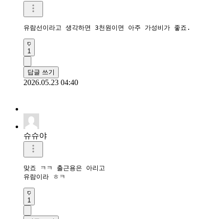
유람선이라고 생각하면 3천원이면 아주 가성비가 좋죠.
1
답글 쓰기
2026.05.23 04:40
슈슈야
맞죠 ㅋㅋ 출근용은 아리고

유람이라 ㅎㅋ
1