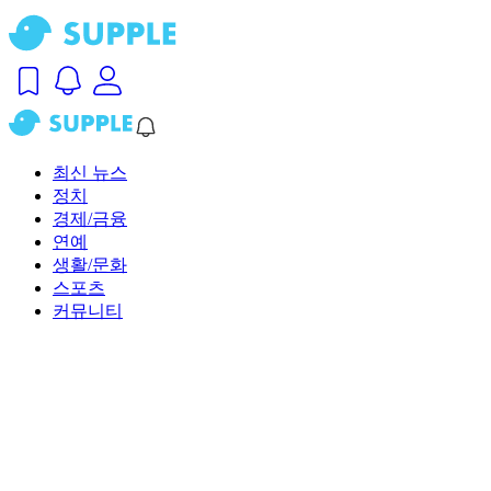
최신 뉴스
정치
경제/금융
연예
생활/문화
스포츠
커뮤니티