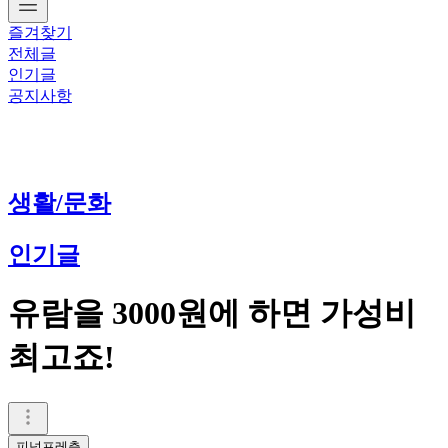
즐겨찾기
전체글
인기글
공지사항
생활/문화
인기글
유람을 3000원에 하면 가성비
최고죠!
피넛프레츨