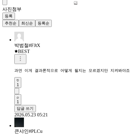
사진첨부
등록
추천순
최신순
등록순
박범철#FJtX
BEST
과연 이게 결과론적으로 어떻게 될지는 모르겠지만 지켜봐야죠
1
1
답글 쓰기
2026.05.23 05:21
큰샤인#PLCu