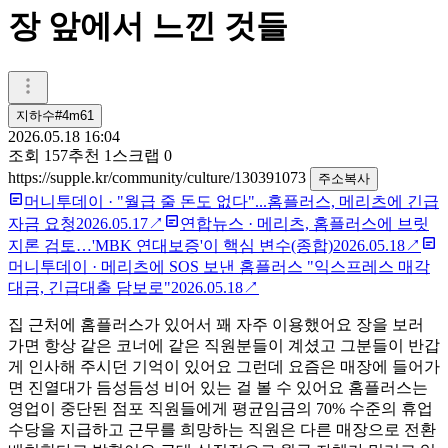
장 앞에서 느낀 것들
지하수#4m61
2026.05.18 16:04
조회
157
추천
1
스크랩
0
https://supple.kr/community/culture/130391073
주소복사
머니투데이
·
"월급 줄 돈도 없다"...홈플러스, 메리츠에 긴급
자금 요청
2026.05.17
↗
연합뉴스
·
메리츠, 홈플러스에 브릿
지론 검토…'MBK 연대보증'이 핵심 변수(종합)
2026.05.18
↗
머니투데이
·
메리츠에 SOS 보낸 홈플러스 "익스프레스 매각
대금, 긴급대출 담보로"
2026.05.18
↗
집 근처에 홈플러스가 있어서 꽤 자주 이용했어요 장을 보러
가면 항상 같은 코너에 같은 직원분들이 계셨고 그분들이 반갑
게 인사해 주시던 기억이 있어요 그런데 요즘은 매장에 들어가
면 진열대가 듬성듬성 비어 있는 걸 볼 수 있어요 홈플러스는
영업이 중단된 점포 직원들에게 평균임금의 70% 수준의 휴업
수당을 지급하고 근무를 희망하는 직원은 다른 매장으로 전환