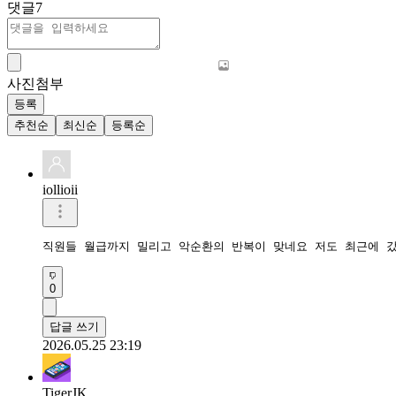
댓글
7
사진첨부
등록
추천순
최신순
등록순
iollioii
직원들 월급까지 밀리고 악순환의 반복이 맞네요 저도 최근에 
0
답글 쓰기
2026.05.25 23:19
TigerJK