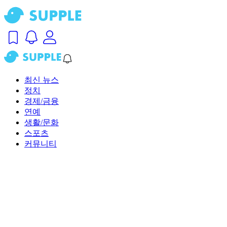
최신 뉴스
정치
경제/금융
연예
생활/문화
스포츠
커뮤니티