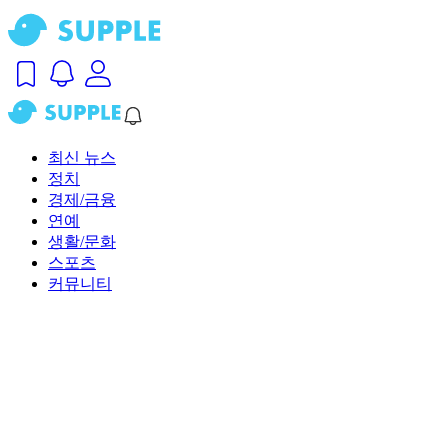
최신 뉴스
정치
경제/금융
연예
생활/문화
스포츠
커뮤니티