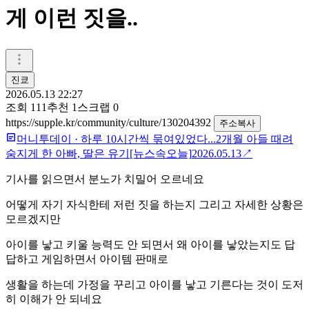
게 이런 짓을..
진쿄
2026.05.13 22:27
조회
111
추천
1
스크랩
0
https://supple.kr/community/culture/130204392
주소복사
머니투데이
·
하루 10시간씩 묶여있었다...2개월 아들 때려
숨지게 한 아빠, 딸은 유기[뉴스속오늘]
2026.05.13
↗
기사를 읽으면서 분노가 치밀어 오르네요
어떻게 자기 자식한테 저런 짓을 하는지 그리고 자세한 상황은
모르겠지만
아이를 낳고 키울 능력도 안 되면서 왜 아이를 낳았는지도 답
답하고 게임하면서 아이템 판매로
생활을 하는데 가정을 꾸리고 아이를 낳고 기른다는 것이 도저
히 이해가 안 되네요