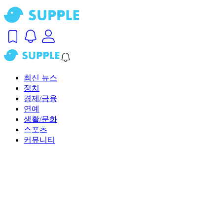
최신 뉴스
정치
경제/금융
연예
생활/문화
스포츠
커뮤니티