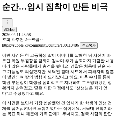
순간…입시 집착이 만든 비극
#Chloe
2026.05.11 23:58
조회
79
추천
2
스크랩
0
https://supple.kr/community/culture/130113486
주소복사
이번 사건은 한 고등학생 딸이 어머니를 살해한 뒤 자신이 따
르던 학원 부원장을 끝까지 감싸며 추가 범죄까지 가담한 내용
이라 많은 사람들에게 충격을 줬어요. 경찰은 처음에 단순 사
고 가능성도 의심했지만, 세탁된 침대 시트에서 피해자의 혈흔
이 발견되며 딸의 범행이 드러났다고 해요. 이후 수사를 통해
학원 부원장이 학생을 심리적으로 지배하며 그루밍해왔던 정
황까지 밝혀졌고, 딸은 재판 과정에서도 “선생님은 죄가 없
다”고 주장했다고 해요.
이 사건을 보면서 가장 씁쓸했던 건 입시가 한 학생의 인생 전
체를 집어삼켜버린 느낌이었다는 점이에요. 서울대 진학이라
는 목표 하나 때문에 가족 관계가 무너지고, 결국 사람의 판단