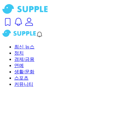
최신 뉴스
정치
경제/금융
연예
생활/문화
스포츠
커뮤니티