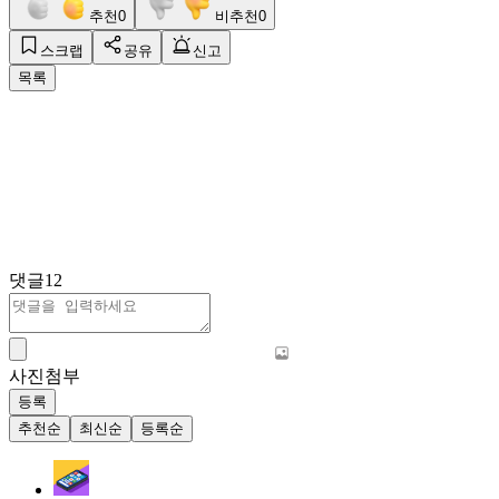
추천
0
비추천
0
스크랩
공유
신고
목록
댓글
12
사진첨부
등록
추천순
최신순
등록순