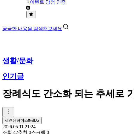
이벤트 당첨 인증
궁금한 내용을 검색해보세요
생활/문화
인기글
장례식도 간소화 되는 추세로 
세련된허머스#wILG
2026.05.11 21:24
조회
42
추천
0
스크랩
0