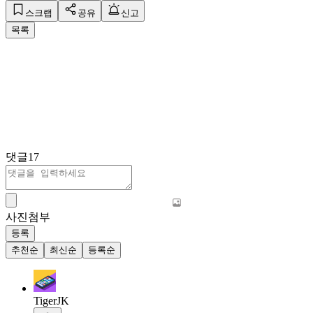
스크랩
공유
신고
목록
댓글
17
사진첨부
등록
추천순
최신순
등록순
TigerJK