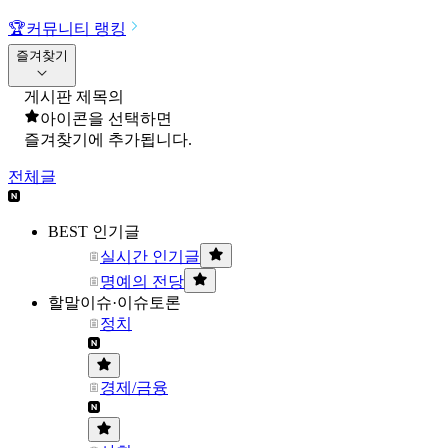
🏆
커뮤니티 랭킹
즐겨찾기
게시판 제목의
아이콘을 선택하면
즐겨찾기에 추가됩니다.
전체글
BEST 인기글
실시간 인기글
명예의 전당
할말이슈·이슈토론
정치
경제/금융