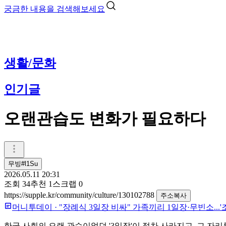
궁금한 내용을 검색해보세요
생활/문화
인기글
오랜관습도 변화가 필요하다
무빙#l1Su
2026.05.11 20:31
조회
34
추천
1
스크랩
0
https://supple.kr/community/culture/130102788
주소복사
머니투데이
·
"장례식 3일장 비싸" 가족끼리 1일장·무빈소...'
한국 사회의 오랜 관습이었던 '3일장'이 점차 사라지고, 그 자리