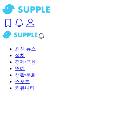
최신 뉴스
정치
경제/금융
연예
생활/문화
스포츠
커뮤니티