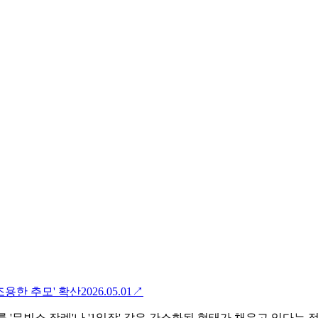
조용한 추모' 확산
2026.05.01
↗
를 '무빈소 장례'나 '1일장' 같은 간소화된 형태가 채우고 있다