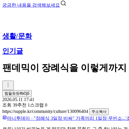
궁금한 내용을 검색해보세요
생활/문화
인기글
팬데믹이 장례식을 이렇게까지 
힘들듯듯#bOj5
2026.05.11 17:41
조회
39
추천
1
스크랩
0
https://supple.kr/community/culture/130096404
주소복사
머니투데이
·
"장례식 3일장 비싸" 가족끼리 1일장·무빈소...'
코로나19가 바꿔놓은 게 많지만 장례 문화도 그 중 하나라는 