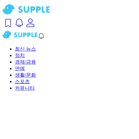
최신 뉴스
정치
경제/금융
연예
생활/문화
스포츠
커뮤니티