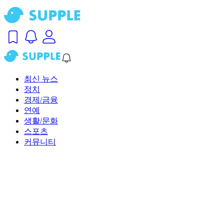
최신 뉴스
정치
경제/금융
연예
생활/문화
스포츠
커뮤니티