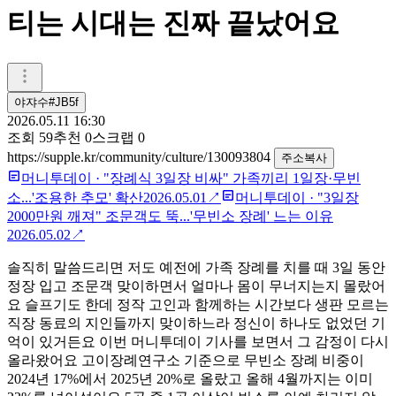
티는 시대는 진짜 끝났어요
야쟈수#JB5f
2026.05.11 16:30
조회
59
추천
0
스크랩
0
https://supple.kr/community/culture/130093804
주소복사
머니투데이
·
"장례식 3일장 비싸" 가족끼리 1일장·무빈
소...'조용한 추모' 확산
2026.05.01
↗
머니투데이
·
"3일장
2000만원 깨져" 조문객도 뚝...'무빈소 장례' 느는 이유
2026.05.02
↗
솔직히 말씀드리면 저도 예전에 가족 장례를 치를 때 3일 동안
정장 입고 조문객 맞이하면서 얼마나 몸이 무너지는지 몰랐어
요 슬프기도 한데 정작 고인과 함께하는 시간보다 생판 모르는
직장 동료의 지인들까지 맞이하느라 정신이 하나도 없었던 기
억이 있거든요 이번 머니투데이 기사를 보면서 그 감정이 다시
올라왔어요 고이장례연구소 기준으로 무빈소 장례 비중이
2024년 17%에서 2025년 20%로 올랐고 올해 4월까지는 이미