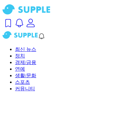
최신 뉴스
정치
경제/금융
연예
생활/문화
스포츠
커뮤니티