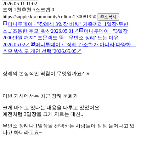
2026.05.11 11:02
조회
1천
추천
5
스크랩
0
https://supple.kr/community/culture/130081950
주소복사
머니투데이
·
"장례식 3일장 비싸" 가족끼리 1일장·무빈
소...'조용한 추모' 확산
2026.05.01
↗
머니투데이
·
"3일장
2000만원 깨져" 조문객도 뚝...'무빈소 장례' 느는 이유
2026.05.02
↗
머니투데이
·
"장례 간소화가 아니라 다양화…
추모 방식도 개인 선택"
2026.05.05
↗
장례의 본질적인 역할이 무엇일까요? ㅎ
이번 기사에서는 최근 장례 문화가
크게 바뀌고 있다는 내용을 다루고 있었어요
예전처럼 3일장을 크게 치르는 대신..
무빈소 장례나 1일장을 선택하는 사람들이 점점 늘어나고 있
다고 하더라고요~