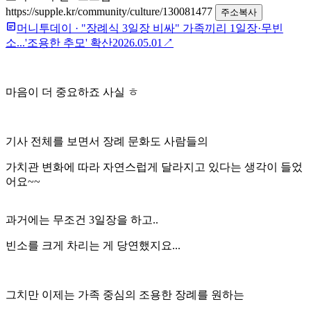
https://supple.kr/community/culture/130081477
주소복사
머니투데이
·
"장례식 3일장 비싸" 가족끼리 1일장·무빈
소...'조용한 추모' 확산
2026.05.01
↗
마음이 더 중요하죠 사실 ㅎ
기사 전체를 보면서 장례 문화도 사람들의
가치관 변화에 따라 자연스럽게 달라지고 있다는 생각이 들었
어요~~
과거에는 무조건 3일장을 하고..
빈소를 크게 차리는 게 당연했지요...
그치만 이제는 가족 중심의 조용한 장례를 원하는