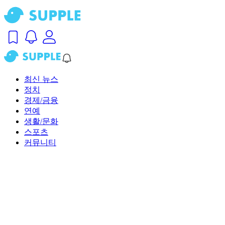
최신 뉴스
정치
경제/금융
연예
생활/문화
스포츠
커뮤니티